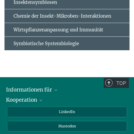
Insektensymbiosen
Chemie der Insekt-Mikroben-Interaktionen
Wirtspflanzenanpassung und Immunität
Symbiotische Systembiologie
TOP
Informationen für
Kooperation
Journalisten
Alumni
IMPRS
LinkedIn
Gäste
Max-Planck-Gesellschaft
Mastodon
Beutenberg Campus e.V.