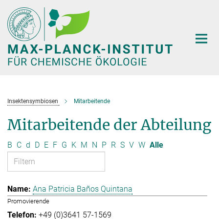
Hauptinhalt
Insektensymbiosen
Mitarbeitende
Mitarbeitende der Abteilung
B
C
d
D
E
F
G
K
M
N
P
R
S
V
W
Alle
Ana Patricia Baños Quintana
Promovierende
+49 (0)3641 57-1569