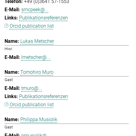
+49 (0)3641 57-1553
smcpeek@...
Publikationsreferenzen
Orcid publication list
Lukas Metscher
Hiwi
lmetscher@...
Tomohiro Muro
Gast
tmuro@...
Publikationsreferenzen
Orcid publication list
Philippa Musiolik
Gast
pmusiolik@...