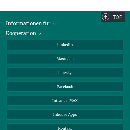
Angela Overmeyer
Öffentlichkeitsarbeit
+49 (0)3641 57-2110
TOP
overmeyer@...
Informationen für
Kooperation
Journalisten
Alumni
IMPRS
LinkedIn
Gäste
Max-Planck-Gesellschaft
Mastodon
Beutenberg Campus e.V.
JenaVersum e.V.
bluesky
Facebook
Intranet-MAX
Inhouse Apps
Kontakt