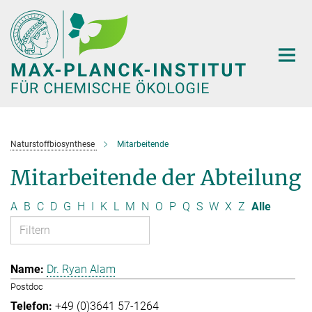
Hauptinhalt
Naturstoffbiosynthese
Mitarbeitende
Mitarbeitende der Abteilung
A
B
C
D
G
H
I
K
L
M
N
O
P
Q
S
W
X
Z
Alle
Dr. Ryan Alam
Postdoc
+49 (0)3641 57-1264