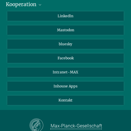
Kooperation
Journalisten
Alumni
IMPRS
LinkedIn
Gäste
Max-Planck-Gesellschaft
Mastodon
Beutenberg Campus e.V.
JenaVersum e.V.
bluesky
Facebook
Intranet-MAX
Inhouse Apps
Kontakt
Max-Planck-Gesellschaft