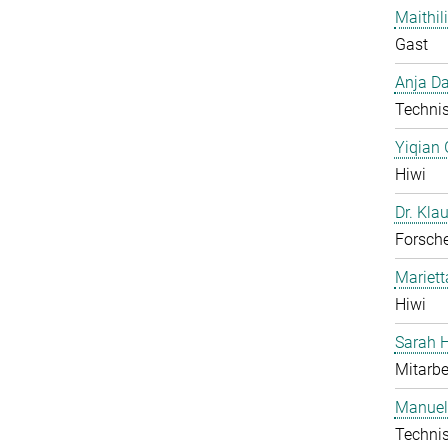
Maithil
Gast
Anja Da
Technis
Yiqian
Hiwi
Dr. Kla
Forsch
Mariet
Hiwi
Sarah H
Mitarbe
Manuel
Technis