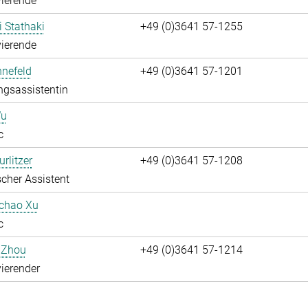
ierende
i Stathaki
+49 (0)3641 57-1255
ierende
nnefeld
+49 (0)3641 57-1201
ngsassistentin
Wu
c
rlitzer
+49 (0)3641 57-1208
cher Assistent
uchao Xu
c
 Zhou
+49 (0)3641 57-1214
ierender