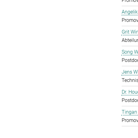
Promov
Angelik
Promov
Grit Wi
Abteilu
Song 
Postdo
Jens Wu
Technis
Dr. Ho
Postdo
Tingan
Promov