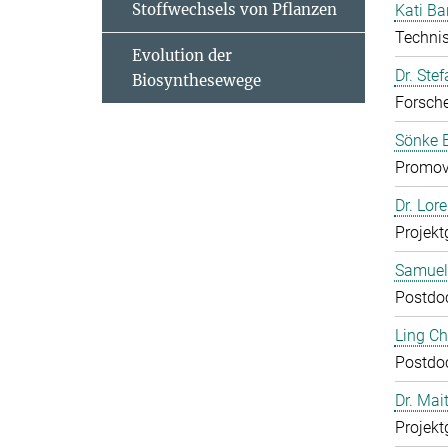
Stoffwechsels von Pflanzen
Kati Ba
Technis
Evolution der
Dr. Ste
Biosynthesewege
Forsch
Sönke 
Promov
Dr. Lor
Projekt
Samuel
Postdo
Ling C
Postdo
Dr. Mai
Projekt