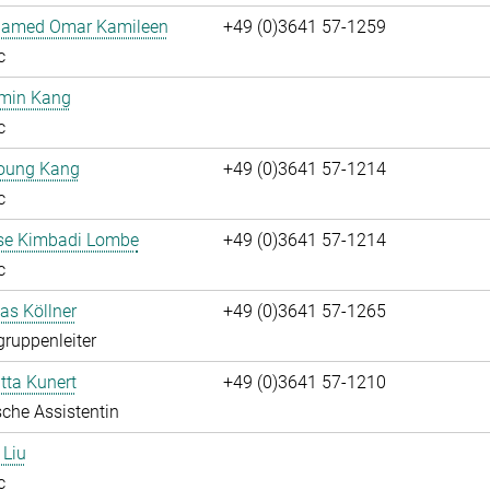
hamed Omar Kamileen
+49 (0)3641 57-1259
c
umin Kang
c
oung Kang
+49 (0)3641 57-1214
c
ise Kimbadi Lombe
+49 (0)3641 57-1214
c
ias Köllner
+49 (0)3641 57-1265
gruppenleiter
itta Kunert
+49 (0)3641 57-1210
che Assistentin
 Liu
c