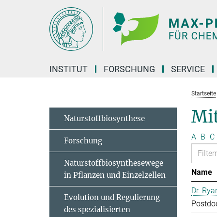
Hauptinhalt
INSTITUT
FORSCHUNG
SERVICE
Startseite
Mit
Naturstoffbiosynthese
A
B
C
Forschung
Naturstoffbiosynthesewege
Name
in Pflanzen und Einzelzellen
Dr. Rya
Evolution und Regulierung
Postdo
des spezialisierten