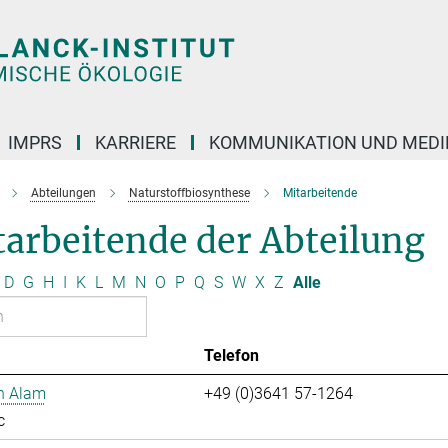
IMPRS
KARRIERE
KOMMUNIKATION UND MEDI
Abteilungen
Naturstoffbiosynthese
Mitarbeitende
arbeitende der Abteilung
D
G
H
I
K
L
M
N
O
P
Q
S
W
X
Z
Alle
Telefon
n Alam
+49 (0)3641 57-1264
c