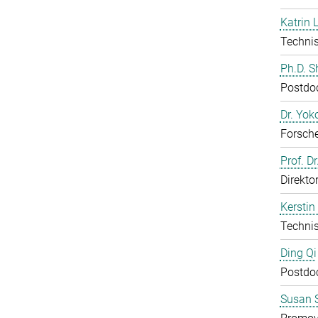
Katrin 
Technis
Ph.D. 
Postdo
Dr. Yo
Forsch
Prof. D
Direkto
Kerstin
Technis
Ding Qi
Postdo
Susan S