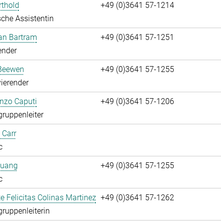
rthold
+49 (0)3641 57-1214
che Assistentin
fan Bartram
+49 (0)3641 57-1251
ender
Beewen
+49 (0)3641 57-1255
ierender
enzo Caputi
+49 (0)3641 57-1206
gruppenleiter
 Carr
c
huang
+49 (0)3641 57-1255
c
te Felicitas Colinas Martinez
+49 (0)3641 57-1262
gruppenleiterin