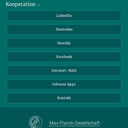
Kooperation
Journalisten
Alumni
IMPRS
LinkedIn
Gäste
Max-Planck-Gesellschaft
Mastodon
Beutenberg Campus e.V.
JenaVersum e.V.
bluesky
Facebook
Intranet-MAX
Inhouse Apps
Kontakt
Max-Planck-Gesellschaft