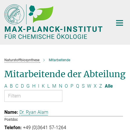
Hauptinhalt
Naturstoffbiosynthese
Mitarbeitende
Mitarbeitende der Abteilung
A
B
C
D
G
H
I
K
L
M
N
O
P
Q
S
W
X
Z
Alle
Dr. Ryan Alam
Postdoc
+49 (0)3641 57-1264