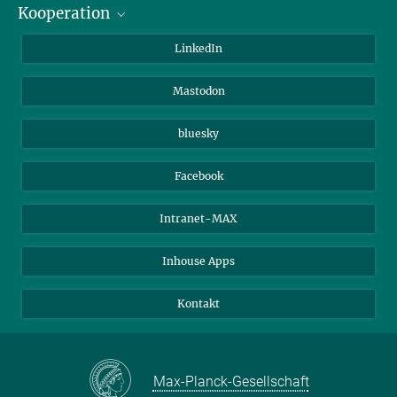
Kooperation
Journalisten
Alumni
IMPRS
LinkedIn
Gäste
Max-Planck-Gesellschaft
Mastodon
Beutenberg Campus e.V.
JenaVersum e.V.
bluesky
Facebook
Intranet-MAX
Inhouse Apps
Kontakt
Max-Planck-Gesellschaft