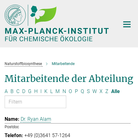
Hauptinhalt
Naturstoffbiosynthese
Mitarbeitende
Mitarbeitende der Abteilung
A
B
C
D
G
H
I
K
L
M
N
O
P
Q
S
W
X
Z
Alle
Dr. Ryan Alam
Postdoc
+49 (0)3641 57-1264