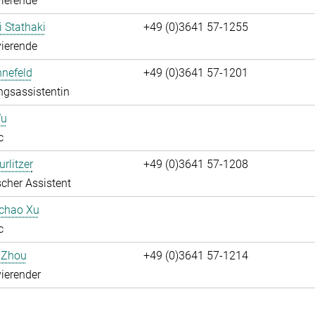
ierende
i Stathaki
+49 (0)3641 57-1255
ierende
nnefeld
+49 (0)3641 57-1201
ngsassistentin
Wu
c
rlitzer
+49 (0)3641 57-1208
cher Assistent
uchao Xu
c
 Zhou
+49 (0)3641 57-1214
ierender