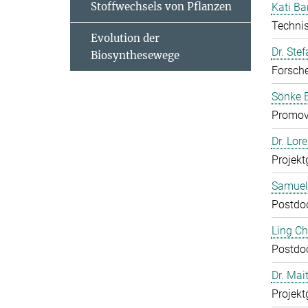
Stoffwechsels von Pflanzen
Kati Ba
Technis
Evolution der
Dr. Ste
Biosynthesewege
Forsch
Sönke 
Promov
Dr. Lor
Projekt
Samuel
Postdo
Ling C
Postdo
Dr. Mai
Projekt