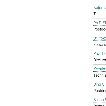
Katrin 
Technis
Ph.D. 
Postdo
Dr. Yo
Forsch
Prof. D
Direkto
Kerstin
Technis
Ding Qi
Postdo
Susan S