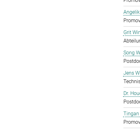
Promov
Angelik
Promov
Grit Wi
Abteilu
Song 
Postdo
Jens Wu
Technis
Dr. Ho
Postdo
Tingan
Promov