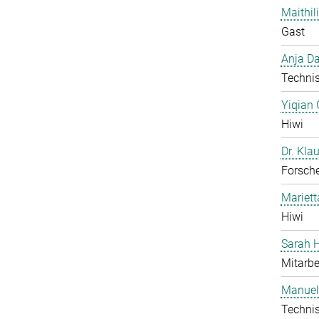
Maithil
Gast
Anja Da
Technis
Yiqian
Hiwi
Dr. Kla
Forsch
Mariet
Hiwi
Sarah H
Mitarbe
Manuel
Technis