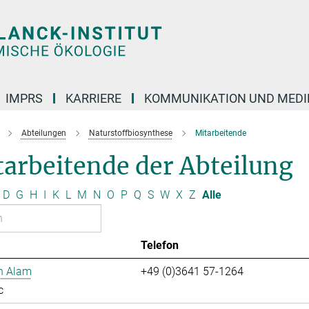
IMPRS
KARRIERE
KOMMUNIKATION UND MEDI
Abteilungen
Naturstoffbiosynthese
Mitarbeitende
arbeitende der Abteilung
D
G
H
I
K
L
M
N
O
P
Q
S
W
X
Z
Alle
Telefon
n Alam
+49 (0)3641 57-1264
c