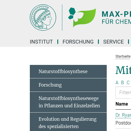
Hauptinhalt
INSTITUT
FORSCHUNG
SERVICE
Startseite
Mit
Naturstoffbiosynthese
A
B
C
Forschung
Naturstoffbiosynthesewege
Name
in Pflanzen und Einzelzellen
Dr. Rya
Evolution und Regulierung
Postdo
des spezialisierten