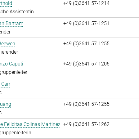
rthold
+49 (0)3641 57-1214
che Assistentin
fan Bartram
+49 (0)3641 57-1251
ender
Beewen
+49 (0)3641 57-1255
ierender
enzo Caputi
+49 (0)3641 57-1206
gruppenleiter
 Carr
c
huang
+49 (0)3641 57-1255
c
te Felicitas Colinas Martinez
+49 (0)3641 57-1262
gruppenleiterin