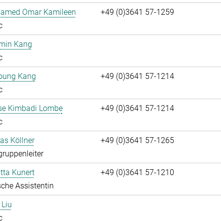
hamed Omar Kamileen
+49 (0)3641 57-1259
c
umin Kang
c
oung Kang
+49 (0)3641 57-1214
c
ise Kimbadi Lombe
+49 (0)3641 57-1214
c
ias Köllner
+49 (0)3641 57-1265
gruppenleiter
itta Kunert
+49 (0)3641 57-1210
che Assistentin
 Liu
c