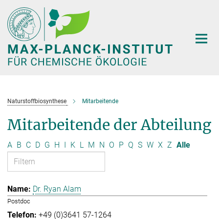
Hauptinhalt
Naturstoffbiosynthese
Mitarbeitende
Mitarbeitende der Abteilung
A
B
C
D
G
H
I
K
L
M
N
O
P
Q
S
W
X
Z
Alle
Dr. Ryan Alam
Postdoc
+49 (0)3641 57-1264