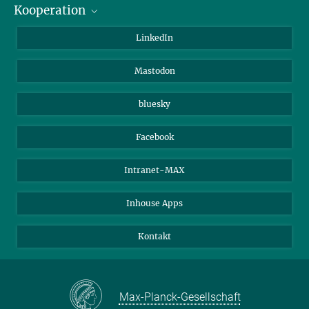
Kooperation
Journalisten
Alumni
IMPRS
LinkedIn
Gäste
Max-Planck-Gesellschaft
Mastodon
Beutenberg Campus e.V.
JenaVersum e.V.
bluesky
Facebook
Intranet-MAX
Inhouse Apps
Kontakt
Max-Planck-Gesellschaft