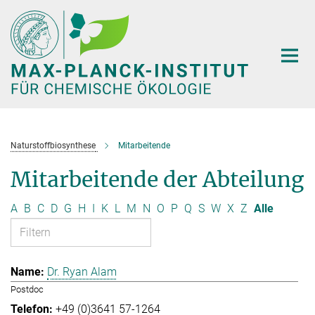
Hauptinhalt
Naturstoffbiosynthese
Mitarbeitende
Mitarbeitende der Abteilung
A
B
C
D
G
H
I
K
L
M
N
O
P
Q
S
W
X
Z
Alle
Dr. Ryan Alam
Postdoc
+49 (0)3641 57-1264