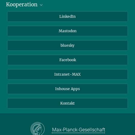
Kooperation
Journalisten
Alumni
IMPRS
LinkedIn
Gäste
Max-Planck-Gesellschaft
Mastodon
Beutenberg Campus e.V.
JenaVersum e.V.
bluesky
Facebook
Intranet-MAX
Inhouse Apps
Kontakt
Max-Planck-Gesellschaft