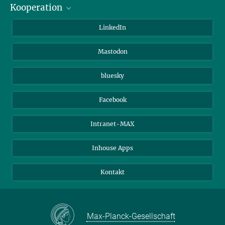
Kooperation
Journalisten
Alumni
IMPRS
LinkedIn
Gäste
Max-Planck-Gesellschaft
Mastodon
Beutenberg Campus e.V.
JenaVersum e.V.
bluesky
Facebook
Intranet-MAX
Inhouse Apps
Kontakt
Max-Planck-Gesellschaft