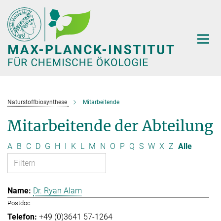
Hauptinhalt
Naturstoffbiosynthese
Mitarbeitende
Mitarbeitende der Abteilung
A
B
C
D
G
H
I
K
L
M
N
O
P
Q
S
W
X
Z
Alle
Dr. Ryan Alam
Postdoc
+49 (0)3641 57-1264