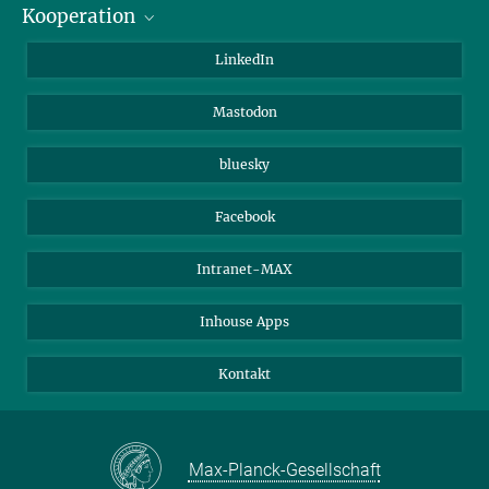
Kooperation
Journalisten
Alumni
IMPRS
LinkedIn
Gäste
Max-Planck-Gesellschaft
Mastodon
Beutenberg Campus e.V.
JenaVersum e.V.
bluesky
Facebook
Intranet-MAX
Inhouse Apps
Kontakt
Max-Planck-Gesellschaft