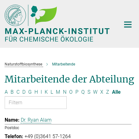
Hauptinhalt
Naturstoffbiosynthese
Mitarbeitende
Mitarbeitende der Abteilung
A
B
C
D
G
H
I
K
L
M
N
O
P
Q
S
W
X
Z
Alle
Dr. Ryan Alam
Postdoc
+49 (0)3641 57-1264