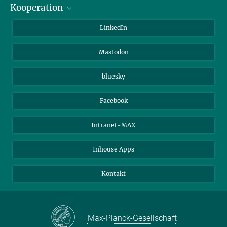
Kooperation
Journalisten
Alumni
IMPRS
LinkedIn
Gäste
Max-Planck-Gesellschaft
Mastodon
Beutenberg Campus e.V.
JenaVersum e.V.
bluesky
Facebook
Intranet-MAX
Inhouse Apps
Kontakt
Max-Planck-Gesellschaft