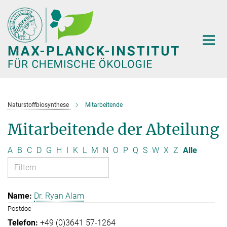
Hauptinhalt
Naturstoffbiosynthese
Mitarbeitende
Mitarbeitende der Abteilung
A
B
C
D
G
H
I
K
L
M
N
O
P
Q
S
W
X
Z
Alle
Dr. Ryan Alam
Postdoc
+49 (0)3641 57-1264