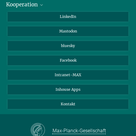
Kooperation
Journalisten
Alumni
IMPRS
LinkedIn
Gäste
Max-Planck-Gesellschaft
Mastodon
Beutenberg Campus e.V.
JenaVersum e.V.
bluesky
Facebook
Intranet-MAX
Inhouse Apps
Kontakt
Max-Planck-Gesellschaft