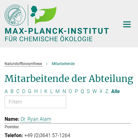
Hauptinhalt
Naturstoffbiosynthese
Mitarbeitende
Mitarbeitende der Abteilung
A
B
C
D
G
H
I
K
L
M
N
O
P
Q
S
W
X
Z
Alle
Dr. Ryan Alam
Postdoc
+49 (0)3641 57-1264