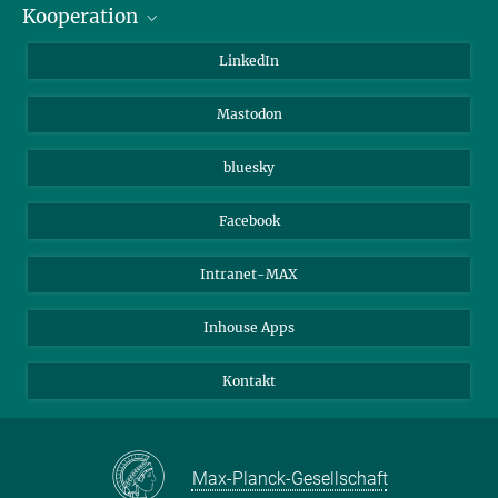
Kooperation
Journalisten
Alumni
IMPRS
LinkedIn
Gäste
Max-Planck-Gesellschaft
Mastodon
Beutenberg Campus e.V.
JenaVersum e.V.
bluesky
Facebook
Intranet-MAX
Inhouse Apps
Kontakt
Max-Planck-Gesellschaft