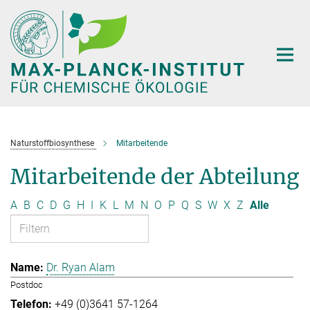
Hauptinhalt
Naturstoffbiosynthese
Mitarbeitende
Mitarbeitende der Abteilung
A
B
C
D
G
H
I
K
L
M
N
O
P
Q
S
W
X
Z
Alle
Dr. Ryan Alam
Postdoc
+49 (0)3641 57-1264