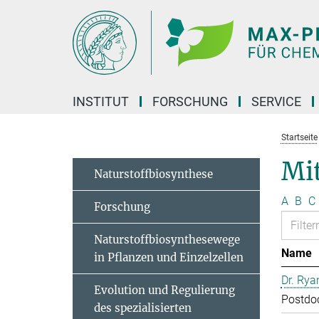
Hauptinhalt
INSTITUT
FORSCHUNG
SERVICE
Startseite
Mit
Naturstoffbiosynthese
A
B
C
Forschung
Naturstoffbiosynthesewege
Name
in Pflanzen und Einzelzellen
Dr. Rya
Evolution und Regulierung
Postdo
des spezialisierten