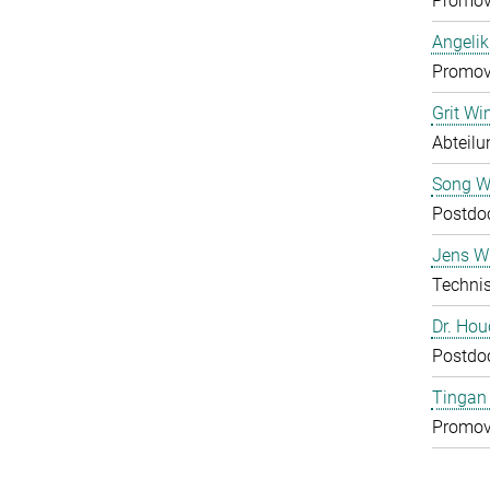
Promov
Angelik
Promov
Grit Wi
Abteilu
Song 
Postdo
Jens Wu
Technis
Dr. Ho
Postdo
Tingan
Promov