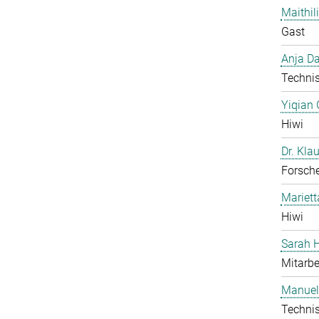
Maithil
Gast
Anja Da
Technis
Yiqian
Hiwi
Dr. Kla
Forsch
Mariet
Hiwi
Sarah H
Mitarbe
Manuel
Technis