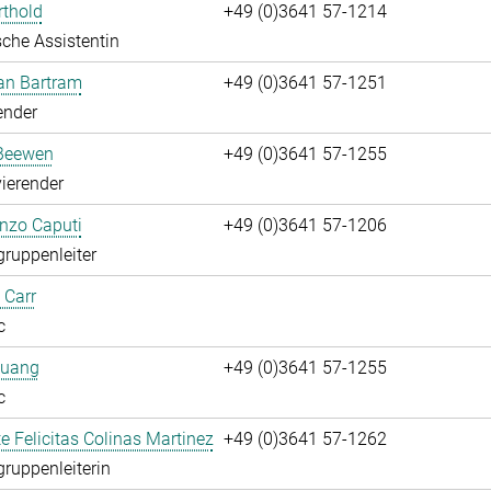
rthold
+49 (0)3641 57-1214
che Assistentin
fan Bartram
+49 (0)3641 57-1251
ender
Beewen
+49 (0)3641 57-1255
ierender
enzo Caputi
+49 (0)3641 57-1206
gruppenleiter
 Carr
c
huang
+49 (0)3641 57-1255
c
te Felicitas Colinas Martinez
+49 (0)3641 57-1262
gruppenleiterin