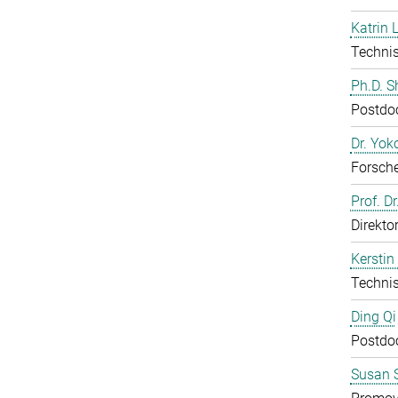
Katrin 
Technis
Ph.D. 
Postdo
Dr. Yo
Forsch
Prof. D
Direkto
Kerstin
Technis
Ding Qi
Postdo
Susan S