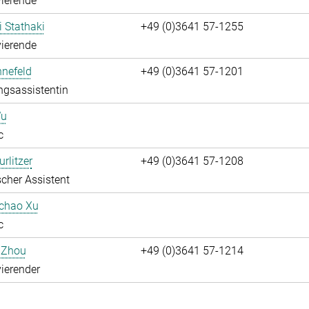
ierende
i Stathaki
+49 (0)3641 57-1255
ierende
nnefeld
+49 (0)3641 57-1201
ngsassistentin
Wu
c
rlitzer
+49 (0)3641 57-1208
cher Assistent
uchao Xu
c
 Zhou
+49 (0)3641 57-1214
ierender