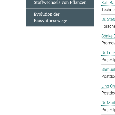
Stoffwechsels von Pflanzen
Kati Ba
Technis
Evolution der
Dr. Ste
Biosynthesewege
Forsch
Sönke 
Promov
Dr. Lor
Projekt
Samuel
Postdo
Ling C
Postdo
Dr. Mai
Projekt