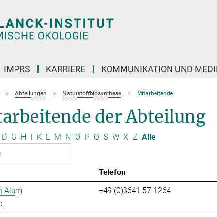
IMPRS
KARRIERE
KOMMUNIKATION UND MEDI
Abteilungen
Naturstoffbiosynthese
Mitarbeitende
arbeitende der Abteilung
D
G
H
I
K
L
M
N
O
P
Q
S
W
X
Z
Alle
Telefon
n Alam
+49 (0)3641 57-1264
c