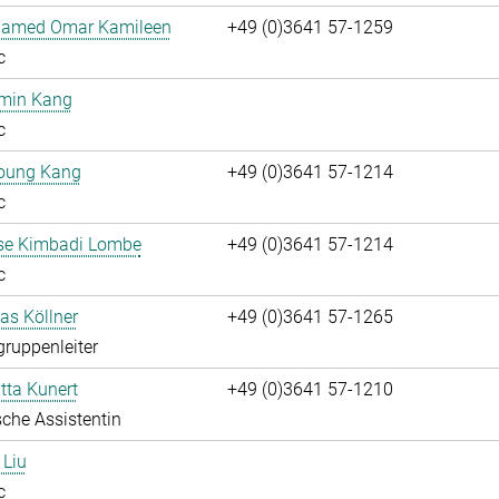
hamed Omar Kamileen
+49 (0)3641 57-1259
c
umin Kang
c
oung Kang
+49 (0)3641 57-1214
c
ise Kimbadi Lombe
+49 (0)3641 57-1214
c
ias Köllner
+49 (0)3641 57-1265
gruppenleiter
itta Kunert
+49 (0)3641 57-1210
che Assistentin
 Liu
c