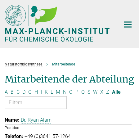
Hauptinhalt
Naturstoffbiosynthese
Mitarbeitende
Mitarbeitende der Abteilung
A
B
C
D
G
H
I
K
L
M
N
O
P
Q
S
W
X
Z
Alle
Dr. Ryan Alam
Postdoc
+49 (0)3641 57-1264