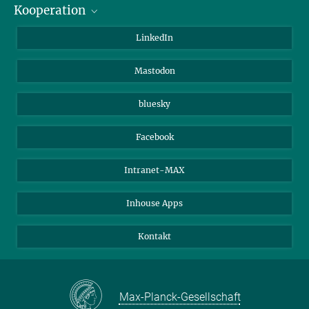
Kooperation
Journalisten
Alumni
IMPRS
LinkedIn
Gäste
Max-Planck-Gesellschaft
Mastodon
Beutenberg Campus e.V.
JenaVersum e.V.
bluesky
Facebook
Intranet-MAX
Inhouse Apps
Kontakt
Max-Planck-Gesellschaft