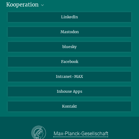
Kooperation
Journalisten
Alumni
IMPRS
LinkedIn
Gäste
Max-Planck-Gesellschaft
Mastodon
Beutenberg Campus e.V.
JenaVersum e.V.
bluesky
Facebook
Intranet-MAX
Inhouse Apps
Kontakt
Max-Planck-Gesellschaft