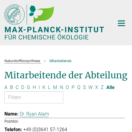
Hauptinhalt
Naturstoffbiosynthese
Mitarbeitende
Mitarbeitende der Abteilung
A
B
C
D
G
H
I
K
L
M
N
O
P
Q
S
W
X
Z
Alle
Dr. Ryan Alam
Postdoc
+49 (0)3641 57-1264