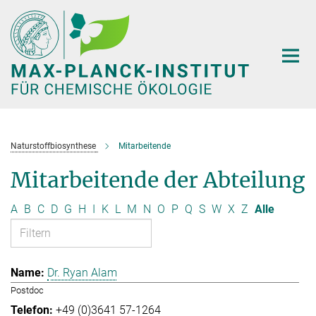
Hauptinhalt
Naturstoffbiosynthese
Mitarbeitende
Mitarbeitende der Abteilung
A
B
C
D
G
H
I
K
L
M
N
O
P
Q
S
W
X
Z
Alle
Dr. Ryan Alam
Postdoc
+49 (0)3641 57-1264