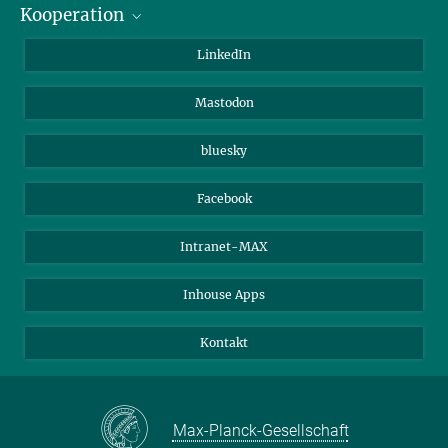
Kooperation
Journalisten
Alumni
IMPRS
LinkedIn
Gäste
Max-Planck-Gesellschaft
Mastodon
Beutenberg Campus e.V.
JenaVersum e.V.
bluesky
Facebook
Intranet-MAX
Inhouse Apps
Kontakt
Max-Planck-Gesellschaft