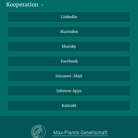
Kooperation
Journalisten
Alumni
IMPRS
LinkedIn
Gäste
Max-Planck-Gesellschaft
Mastodon
Beutenberg Campus e.V.
JenaVersum e.V.
bluesky
Facebook
Intranet-MAX
Inhouse Apps
Kontakt
Max-Planck-Gesellschaft