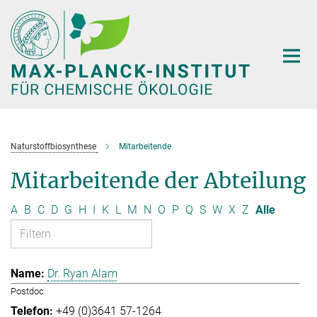
Hauptinhalt
Naturstoffbiosynthese
Mitarbeitende
Mitarbeitende der Abteilung
A
B
C
D
G
H
I
K
L
M
N
O
P
Q
S
W
X
Z
Alle
Dr. Ryan Alam
Postdoc
+49 (0)3641 57-1264