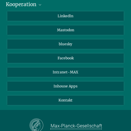
Kooperation
Journalisten
Alumni
IMPRS
LinkedIn
Gäste
Max-Planck-Gesellschaft
Mastodon
Beutenberg Campus e.V.
JenaVersum e.V.
bluesky
Facebook
Intranet-MAX
Inhouse Apps
Kontakt
Max-Planck-Gesellschaft