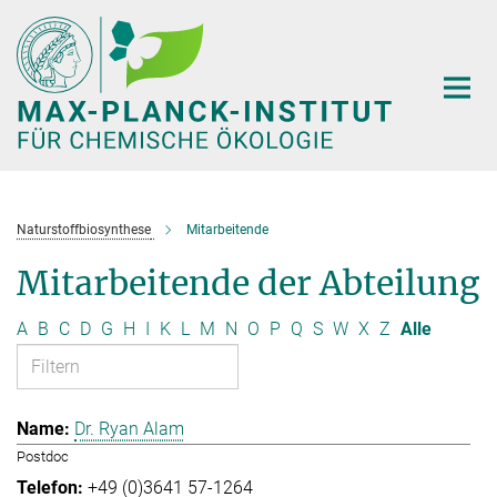
Hauptinhalt
Naturstoffbiosynthese
Mitarbeitende
Mitarbeitende der Abteilung
A
B
C
D
G
H
I
K
L
M
N
O
P
Q
S
W
X
Z
Alle
Dr. Ryan Alam
Postdoc
+49 (0)3641 57-1264