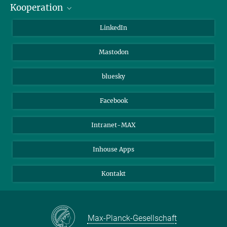
Kooperation
Journalisten
Alumni
IMPRS
LinkedIn
Gäste
Max-Planck-Gesellschaft
Mastodon
Beutenberg Campus e.V.
JenaVersum e.V.
bluesky
Facebook
Intranet-MAX
Inhouse Apps
Kontakt
Max-Planck-Gesellschaft