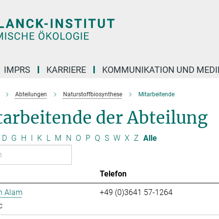
IMPRS
KARRIERE
KOMMUNIKATION UND MEDI
Abteilungen
Naturstoffbiosynthese
Mitarbeitende
arbeitende der Abteilung
D
G
H
I
K
L
M
N
O
P
Q
S
W
X
Z
Alle
Telefon
n Alam
+49 (0)3641 57-1264
c