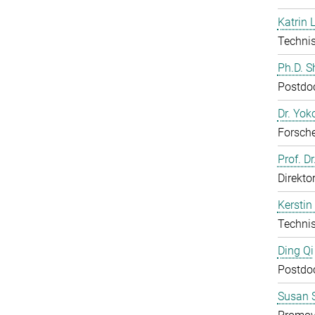
Katrin 
Technis
Ph.D. 
Postdo
Dr. Yo
Forsch
Prof. D
Direkto
Kerstin
Technis
Ding Qi
Postdo
Susan S