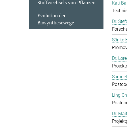
Stoffwechsels von Pflanzen
Kati Ba
Technis
Evolution der
Dr. Ste
Biosynthesewege
Forsch
Sönke 
Promov
Dr. Lor
Projekt
Samuel
Postdo
Ling C
Postdo
Dr. Mai
Projekt