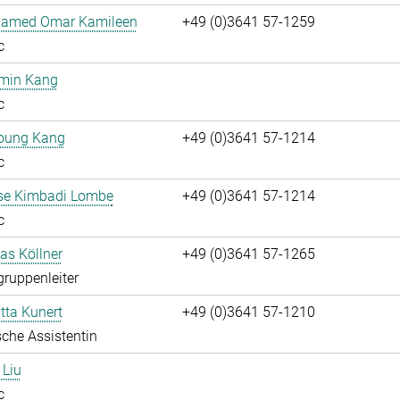
hamed Omar Kamileen
+49 (0)3641 57-1259
c
umin Kang
c
oung Kang
+49 (0)3641 57-1214
c
ise Kimbadi Lombe
+49 (0)3641 57-1214
c
ias Köllner
+49 (0)3641 57-1265
gruppenleiter
itta Kunert
+49 (0)3641 57-1210
che Assistentin
 Liu
c