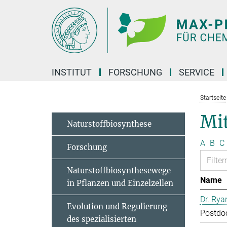
Hauptinhalt
INSTITUT
FORSCHUNG
SERVICE
Startseite
Mit
Naturstoffbiosynthese
A
B
C
Forschung
Naturstoffbiosynthesewege
Name
in Pflanzen und Einzelzellen
Dr. Rya
Evolution und Regulierung
Postdo
des spezialisierten