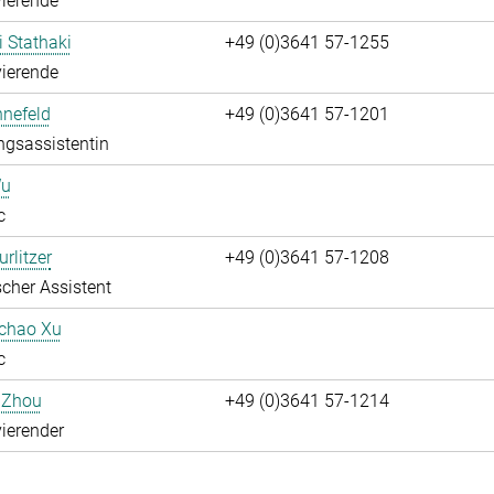
ierende
i Stathaki
+49 (0)3641 57-1255
ierende
nnefeld
+49 (0)3641 57-1201
ngsassistentin
Wu
c
rlitzer
+49 (0)3641 57-1208
cher Assistent
uchao Xu
c
 Zhou
+49 (0)3641 57-1214
ierender