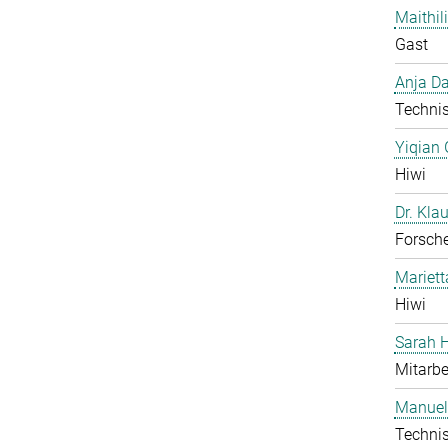
Maithil
Gast
Anja Da
Technis
Yiqian
Hiwi
Dr. Kla
Forsch
Mariet
Hiwi
Sarah H
Mitarbe
Manuel
Technis