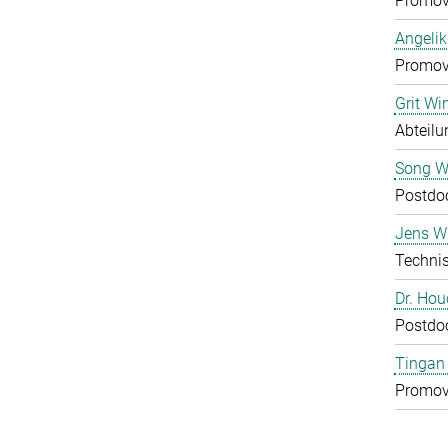
Promov
Angelik
Promov
Grit Wi
Abteilu
Song 
Postdo
Jens Wu
Technis
Dr. Ho
Postdo
Tingan
Promov