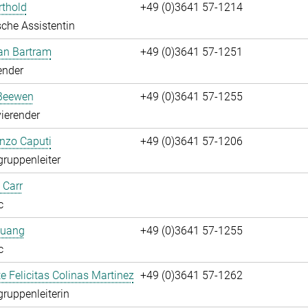
rthold
+49 (0)3641 57-1214
che Assistentin
fan Bartram
+49 (0)3641 57-1251
ender
Beewen
+49 (0)3641 57-1255
ierender
enzo Caputi
+49 (0)3641 57-1206
gruppenleiter
 Carr
c
huang
+49 (0)3641 57-1255
c
te Felicitas Colinas Martinez
+49 (0)3641 57-1262
gruppenleiterin