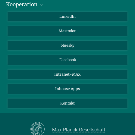
Kooperation
Journalisten
Alumni
IMPRS
LinkedIn
Gäste
Max-Planck-Gesellschaft
Mastodon
Beutenberg Campus e.V.
JenaVersum e.V.
bluesky
Facebook
Intranet-MAX
Inhouse Apps
Kontakt
Max-Planck-Gesellschaft