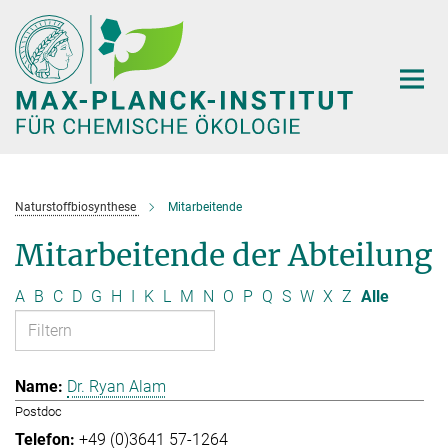
Hauptinhalt
Naturstoffbiosynthese
Mitarbeitende
Mitarbeitende der Abteilung
A
B
C
D
G
H
I
K
L
M
N
O
P
Q
S
W
X
Z
Alle
Dr. Ryan Alam
Postdoc
+49 (0)3641 57-1264