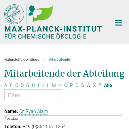
Hauptinhalt
Naturstoffbiosynthese
Mitarbeitende
Mitarbeitende der Abteilung
A
B
C
D
G
H
I
K
L
M
N
O
P
Q
S
W
X
Z
Alle
Dr. Ryan Alam
Postdoc
+49 (0)3641 57-1264