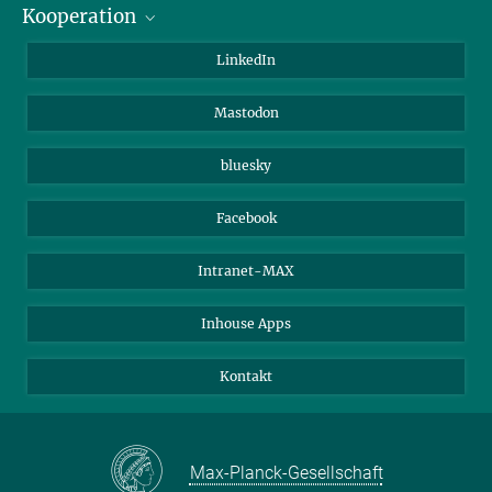
Kooperation
Journalisten
Alumni
IMPRS
LinkedIn
Gäste
Max-Planck-Gesellschaft
Mastodon
Beutenberg Campus e.V.
JenaVersum e.V.
bluesky
Facebook
Intranet-MAX
Inhouse Apps
Kontakt
Max-Planck-Gesellschaft