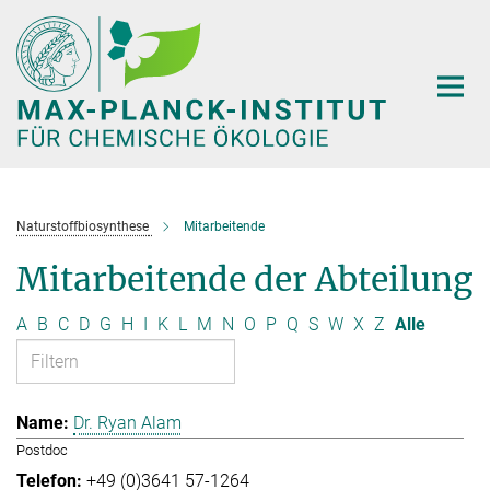
Hauptinhalt
Naturstoffbiosynthese
Mitarbeitende
Mitarbeitende der Abteilung
A
B
C
D
G
H
I
K
L
M
N
O
P
Q
S
W
X
Z
Alle
Dr. Ryan Alam
Postdoc
+49 (0)3641 57-1264