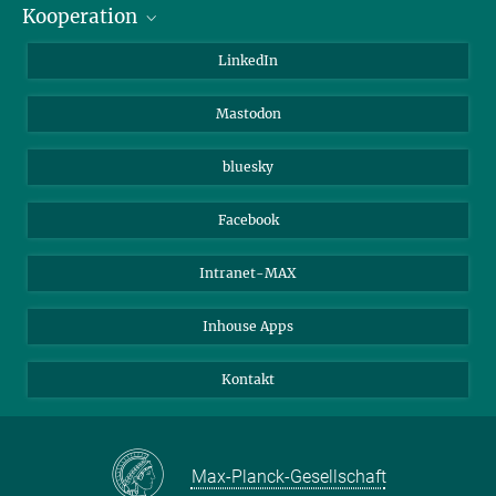
Kooperation
Journalisten
Alumni
IMPRS
LinkedIn
Gäste
Max-Planck-Gesellschaft
Mastodon
Beutenberg Campus e.V.
JenaVersum e.V.
bluesky
Facebook
Intranet-MAX
Inhouse Apps
Kontakt
Max-Planck-Gesellschaft