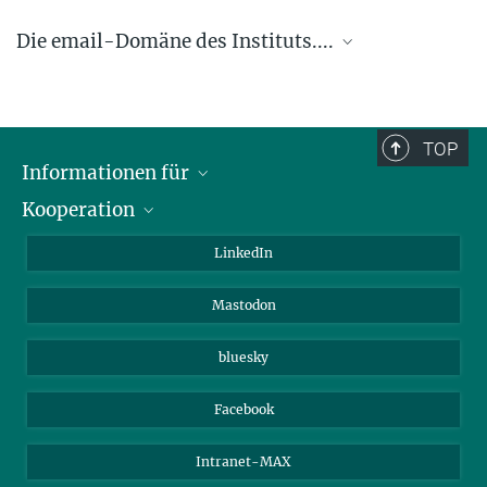
Die email-Domäne des Instituts....
.... @ice.mpg.de
TOP
Informationen für
Kooperation
Journalisten
Alumni
IMPRS
LinkedIn
Gäste
Max-Planck-Gesellschaft
Mastodon
Beutenberg Campus e.V.
JenaVersum e.V.
bluesky
Facebook
Intranet-MAX