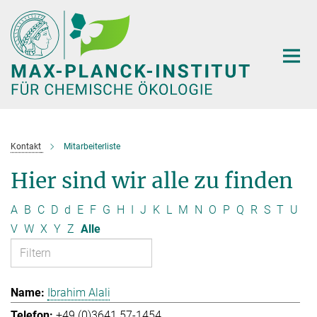
Hauptinhalt
Kontakt
Mitarbeiterliste
Hier sind wir alle zu finden
A
B
C
D
d
E
F
G
H
I
J
K
L
M
N
O
P
Q
R
S
T
U
V
W
X
Y
Z
Alle
Ibrahim Alali
+49 (0)3641 57-1454