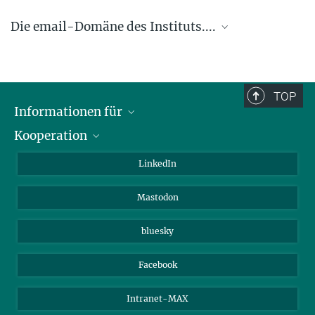
Die email-Domäne des Instituts....
.... @ice.mpg.de
TOP
Informationen für
Kooperation
Journalisten
Alumni
IMPRS
LinkedIn
Gäste
Max-Planck-Gesellschaft
Mastodon
Beutenberg Campus e.V.
JenaVersum e.V.
bluesky
Facebook
Intranet-MAX