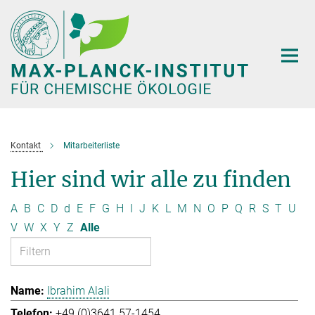
Hauptinhalt
Kontakt
Mitarbeiterliste
Hier sind wir alle zu finden
A
B
C
D
d
E
F
G
H
I
J
K
L
M
N
O
P
Q
R
S
T
U
V
W
X
Y
Z
Alle
Ibrahim Alali
+49 (0)3641 57-1454