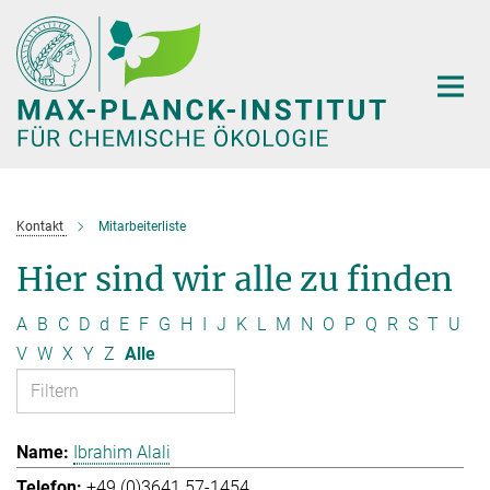
Hauptinhalt
Kontakt
Mitarbeiterliste
Hier sind wir alle zu finden
A
B
C
D
d
E
F
G
H
I
J
K
L
M
N
O
P
Q
R
S
T
U
V
W
X
Y
Z
Alle
Ibrahim Alali
+49 (0)3641 57-1454