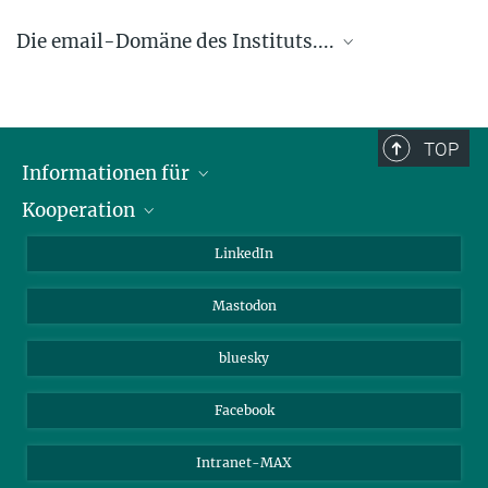
Die email-Domäne des Instituts....
.... @ice.mpg.de
TOP
Informationen für
Kooperation
Journalisten
Alumni
IMPRS
LinkedIn
Gäste
Max-Planck-Gesellschaft
Mastodon
Beutenberg Campus e.V.
JenaVersum e.V.
bluesky
Facebook
Intranet-MAX