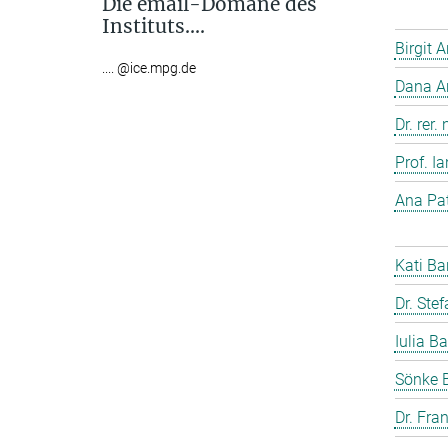
Die email-Domäne des
Instituts....
Birgit 
.... @ice.mpg.de
Dana A
Dr. rer
Prof. I
Ana Pat
Kati Ba
Dr. Ste
Iulia Ba
Sönke 
Dr. Fra