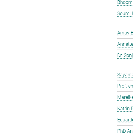
Bhoomi
Soumi 
Arnav 
Annette
Dr. Son
Sayant
Prof. e
Mareik
Katrin 
Eduardo
PhD And