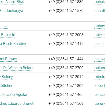
ka Ashok Bhat
+49 (0)3641 57-1830
bbhat
Bhattacharyya
+49 (0)3641 57-1570
sbhat
Bhave
abhav
 Bielefeld
+49 (0)3641 57-2003
abiele
ja Bisch-Knaden
+49 (0)3641 57-1415
sbisc
ani Biswas
+49 (0)3641 57-1444
sbisw
m. Dr. Wilhelm Boland
+49 (0)3641 57-2700
bolan
e Bolney
+49 (0)3641 57-2014
mboln
Böttcher
+49 (0)3641 57-1802
kboett
 Briceño Aguilar
+49 (0)3641 57-1465
ebrice
rés Eduardo Brunetti
+49 (0)3641 57-1569
abrune