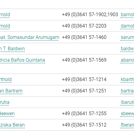
Arnold
+49 (0)3641 57-1902,1903
barnol
rnold
+49 (0)3641 57-2203
darnol
. nat. Somasundar Arumugam
+49 (0)3641 57-1460
sarum
an T. Baldwin
baldw
ricia Baños Quintana
+49 (0)3641 57-1569
abano
rthold
+49 (0)3641 57-1214
kbarth
fan Bartram
+49 (0)3641 57-1251
bartr
rutia
ibarut
Beewen
+49 (0)3641 57-1255
sbeew
nziska Beran
+49 (0)3641 57-1512
fberan