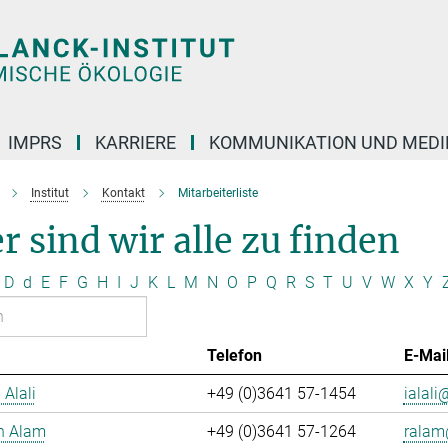
IMPRS
KARRIERE
KOMMUNIKATION UND MEDI
Institut
Kontakt
Mitarbeiterliste
r sind wir alle zu finden
D
d
E
F
G
H
I
J
K
L
M
N
O
P
Q
R
S
T
U
V
W
X
Y
Telefon
E-Mai
 Alali
+49 (0)3641 57-1454
ialali@
n Alam
+49 (0)3641 57-1264
ralam