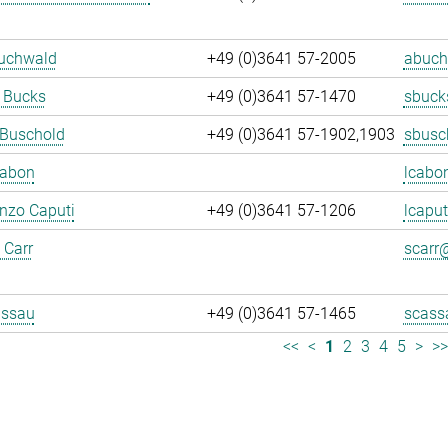
Buchwald
+49 (0)3641 57-2005
abuch
 Bucks
+49 (0)3641 57-1470
sbuck
 Buschold
+49 (0)3641 57-1902,1903
sbusc
Cabon
lcabo
enzo Caputi
+49 (0)3641 57-1206
lcaput
 Carr
scarr@
assau
+49 (0)3641 57-1465
scass
<<
<
1
2
3
4
5
>
>