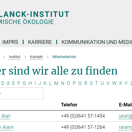
IMPRS
KARRIERE
KOMMUNIKATION UND MEDI
Institut
Kontakt
Mitarbeiterliste
r sind wir alle zu finden
D
d
E
F
G
H
I
J
K
L
M
N
O
P
Q
R
S
T
U
V
W
X
Y
Telefon
E-Mai
 Alali
+49 (0)3641 57-1454
ialali@
n Alam
+49 (0)3641 57-1264
ralam