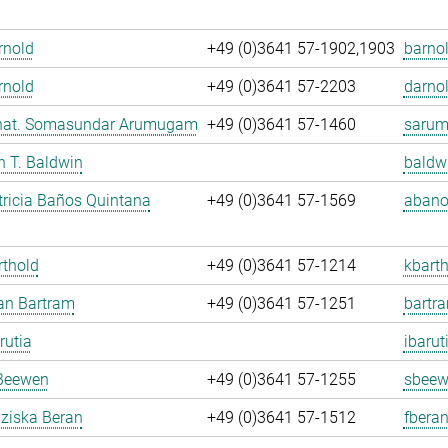
Arnold
+49 (0)3641 57-1902,1903
barnol
rnold
+49 (0)3641 57-2203
darnol
. nat. Somasundar Arumugam
+49 (0)3641 57-1460
sarum
an T. Baldwin
baldw
ricia Baños Quintana
+49 (0)3641 57-1569
abano
rthold
+49 (0)3641 57-1214
kbarth
fan Bartram
+49 (0)3641 57-1251
bartr
rutia
ibarut
Beewen
+49 (0)3641 57-1255
sbeew
nziska Beran
+49 (0)3641 57-1512
fberan