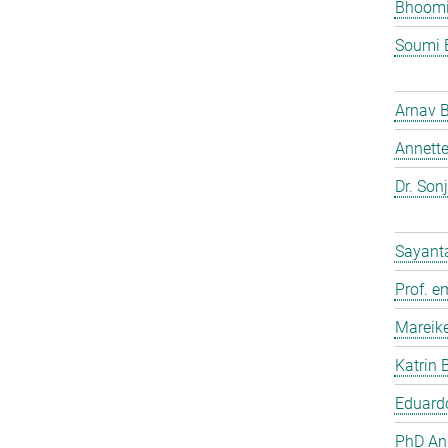
Bhoomi
Soumi 
Arnav 
Annette
Dr. Son
Sayant
Prof. e
Mareik
Katrin 
Eduardo
PhD And