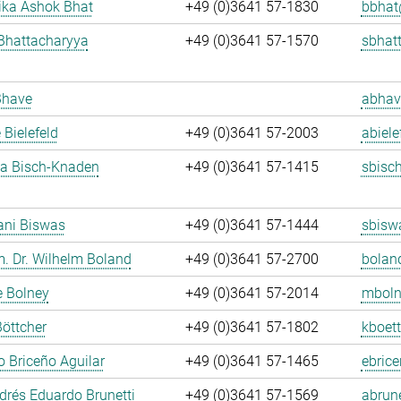
ka Ashok Bhat
+49 (0)3641 57-1830
bbhat
Bhattacharyya
+49 (0)3641 57-1570
sbhat
Bhave
abhav
 Bielefeld
+49 (0)3641 57-2003
abiele
ja Bisch-Knaden
+49 (0)3641 57-1415
sbisc
ani Biswas
+49 (0)3641 57-1444
sbisw
m. Dr. Wilhelm Boland
+49 (0)3641 57-2700
bolan
e Bolney
+49 (0)3641 57-2014
mboln
Böttcher
+49 (0)3641 57-1802
kboett
 Briceño Aguilar
+49 (0)3641 57-1465
ebrice
rés Eduardo Brunetti
+49 (0)3641 57-1569
abrune