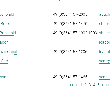
Buchwald
+49 (0)3641 57-2005
abuch
 Bucks
+49 (0)3641 57-1470
sbuck
 Buschold
+49 (0)3641 57-1902,1903
sbusc
Cabon
lcabo
enzo Caputi
+49 (0)3641 57-1206
lcaput
 Carr
scarr@
assau
+49 (0)3641 57-1465
scass
<<
<
1
2
3
4
5
>
>