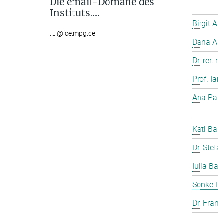
Die email-Domäne des
Instituts....
Birgit 
.... @ice.mpg.de
Dana A
Dr. rer
Prof. I
Ana Pat
Kati Ba
Dr. Ste
Iulia Ba
Sönke 
Dr. Fra