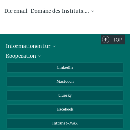
Die email-Domäne des Instituts....
.... @ice.mpg.de
TOP
Informationen für
Kooperation
Journalisten
Alumni
IMPRS
LinkedIn
Gäste
Max-Planck-Gesellschaft
Mastodon
Beutenberg Campus e.V.
JenaVersum e.V.
bluesky
Facebook
Intranet-MAX