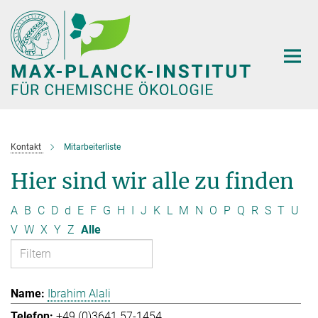
Hauptinhalt
Kontakt
Mitarbeiterliste
Hier sind wir alle zu finden
A
B
C
D
d
E
F
G
H
I
J
K
L
M
N
O
P
Q
R
S
T
U
V
W
X
Y
Z
Alle
Ibrahim Alali
+49 (0)3641 57-1454