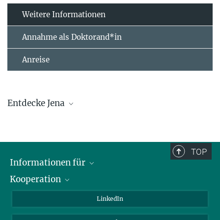
Weitere Informationen
Annahme als Doktorand*in
Anreise
Entdecke Jena
TOP
Informationen für
Kooperation
Journalisten
Alumni
IMPRS
LinkedIn
Gäste
Max-Planck-Gesellschaft