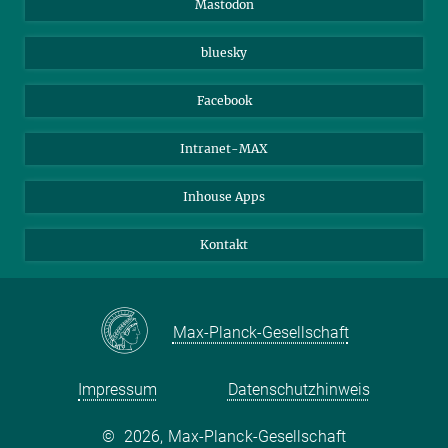
Mastodon
Beutenberg Campus e.V.
Sie finden dieses Video auf YouTube. Mit Klick auf das Bild
JenaVersum e.V.
bluesky
werden Sie dorthin weitergeleitet.
Der Stadt Jena auf der Spur!
Facebook
Intranet-MAX
Inhouse Apps
Kontakt
Max-Planck-Gesellschaft
Impressum
Datenschutzhinweis
©
2026, Max-Planck-Gesellschaft