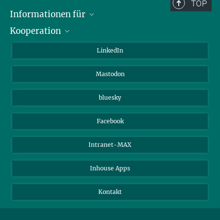
TOP
Informationen für
Kooperation
Journalisten
Alumni
IMPRS
LinkedIn
Gäste
Max-Planck-Gesellschaft
Mastodon
Beutenberg Campus e.V.
JenaVersum e.V.
bluesky
Facebook
Intranet-MAX
Inhouse Apps
Kontakt