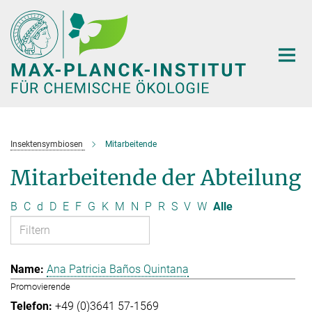
Hauptinhalt
Insektensymbiosen
Mitarbeitende
Mitarbeitende der Abteilung
B
C
d
D
E
F
G
K
M
N
P
R
S
V
W
Alle
Ana Patricia Baños Quintana
Promovierende
+49 (0)3641 57-1569