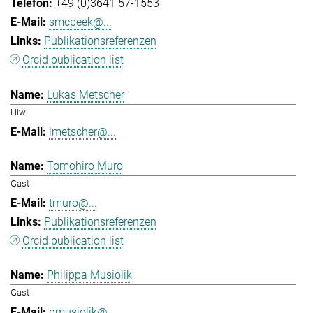
+49 (0)3641 57-1553
smcpeek@...
Publikationsreferenzen
Orcid publication list
Lukas Metscher
Hiwi
lmetscher@...
Tomohiro Muro
Gast
tmuro@...
Publikationsreferenzen
Orcid publication list
Philippa Musiolik
Gast
pmusiolik@...