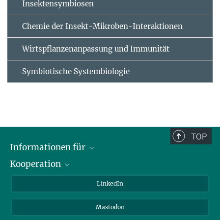
Insektensymbiosen
Chemie der Insekt-Mikroben-Interaktionen
Wirtspflanzenanpassung und Immunität
Symbiotische Systembiologie
TOP
Informationen für
Kooperation
Journalisten
Alumni
IMPRS
LinkedIn
Gäste
Max-Planck-Gesellschaft
Mastodon
Beutenberg Campus e.V.