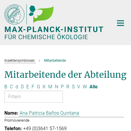
Hauptinhalt
Insektensymbiosen
Mitarbeitende
Mitarbeitende der Abteilung
B
C
d
D
E
F
G
K
M
N
P
R
S
V
W
Alle
Ana Patricia Baños Quintana
Promovierende
+49 (0)3641 57-1569