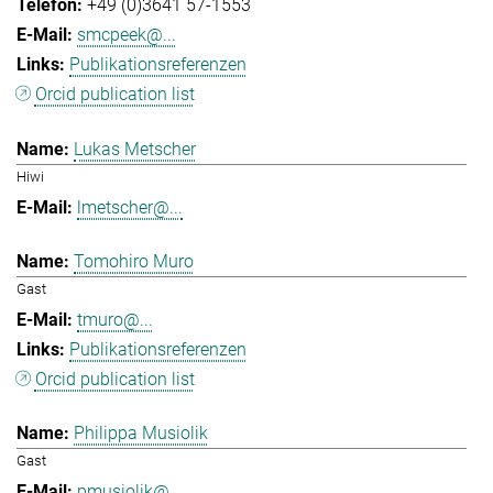
+49 (0)3641 57-1553
smcpeek@...
Publikationsreferenzen
Orcid publication list
Lukas Metscher
Hiwi
lmetscher@...
Tomohiro Muro
Gast
tmuro@...
Publikationsreferenzen
Orcid publication list
Philippa Musiolik
Gast
pmusiolik@...