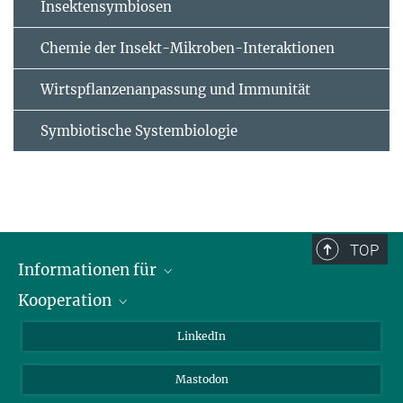
Insektensymbiosen
Chemie der Insekt-Mikroben-Interaktionen
Wirtspflanzenanpassung und Immunität
Symbiotische Systembiologie
TOP
Informationen für
Kooperation
Journalisten
Alumni
IMPRS
LinkedIn
Gäste
Max-Planck-Gesellschaft
Mastodon
Beutenberg Campus e.V.