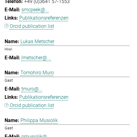
+49 (0)3641 57-1553
smcpeek@...
Publikationsreferenzen
Orcid publication list
Lukas Metscher
Hiwi
lmetscher@...
Tomohiro Muro
Gast
tmuro@...
Publikationsreferenzen
Orcid publication list
Philippa Musiolik
Gast
pmusiolik@...