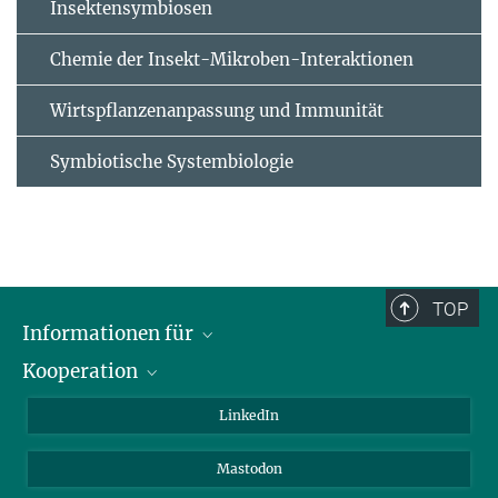
Insektensymbiosen
Chemie der Insekt-Mikroben-Interaktionen
Wirtspflanzenanpassung und Immunität
Symbiotische Systembiologie
TOP
Informationen für
Kooperation
Journalisten
Alumni
IMPRS
LinkedIn
Gäste
Max-Planck-Gesellschaft
Mastodon
Beutenberg Campus e.V.