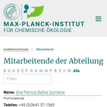
Hauptinhalt
Insektensymbiosen
Mitarbeitende
Mitarbeitende der Abteilung
B
C
d
D
E
F
G
K
M
N
P
R
S
V
W
Alle
Ana Patricia Baños Quintana
Promovierende
+49 (0)3641 57-1569