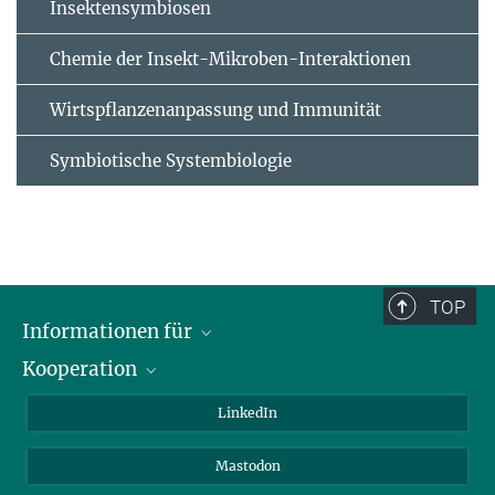
Insektensymbiosen
Chemie der Insekt-Mikroben-Interaktionen
Wirtspflanzenanpassung und Immunität
Symbiotische Systembiologie
TOP
Informationen für
Kooperation
Journalisten
Alumni
IMPRS
LinkedIn
Gäste
Max-Planck-Gesellschaft
Mastodon
Beutenberg Campus e.V.