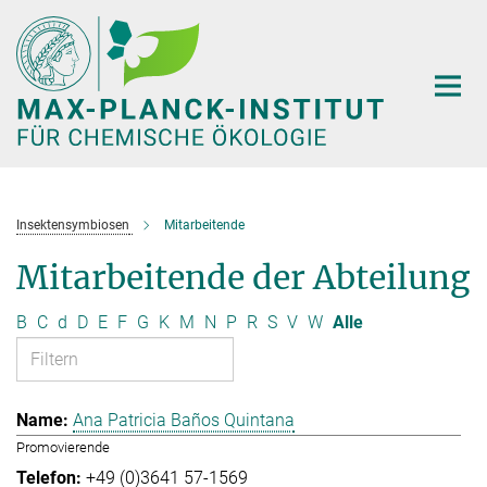
Hauptinhalt
Insektensymbiosen
Mitarbeitende
Mitarbeitende der Abteilung
B
C
d
D
E
F
G
K
M
N
P
R
S
V
W
Alle
Ana Patricia Baños Quintana
Promovierende
+49 (0)3641 57-1569