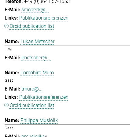
+49 (0)3641 57-1553
smcpeek@...
Publikationsreferenzen
Orcid publication list
Lukas Metscher
Hiwi
lmetscher@...
Tomohiro Muro
Gast
tmuro@...
Publikationsreferenzen
Orcid publication list
Philippa Musiolik
Gast
pmusiolik@...