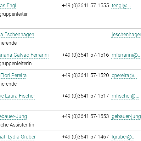
ias Engl
+49 (0)3641 57-1555
tengl@...
gruppenleiter
a Eschenhagen
jeschenhage
ierende
iana Galvao Ferrarini
+49 (0)3641 57-1516
mferrarini@..
gruppenleiterin
Fiori Pereira
+49 (0)3641 57-1520
cpereira@...
ierende
ke Laura Fischer
+49 (0)3641 57-1517
mfischer@...
Gebauer-Jung
+49 (0)3641 57-1553
gebauer-jung
che Assistentin
 nat. Lydia Gruber
+49 (0)3641 57-1467
lgruber@...