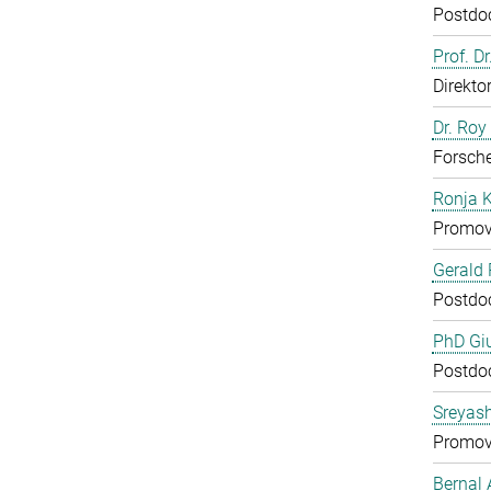
Postdo
Prof. D
Direkto
Dr. Roy
Forsch
Ronja 
Promov
Gerald 
Postdo
PhD Gi
Postdo
Sreyas
Promov
Bernal 