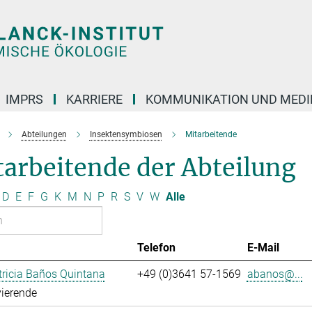
IMPRS
KARRIERE
KOMMUNIKATION UND MEDI
Abteilungen
Insektensymbiosen
Mitarbeitende
arbeitende der Abteilung
D
E
F
G
K
M
N
P
R
S
V
W
Alle
Telefon
E-Mail
ricia Baños Quintana
+49 (0)3641 57-1569
abanos@...
ierende