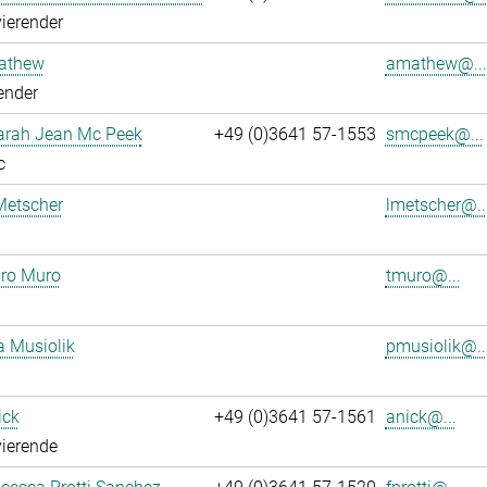
ierender
athew
amathew@...
ender
Sarah Jean Mc Peek
+49 (0)3641 57-1553
smcpeek@...
c
Metscher
lmetscher@..
ro Muro
tmuro@...
a Musiolik
pmusiolik@..
ick
+49 (0)3641 57-1561
anick@...
ierende