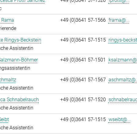
ncesca Protti Sanchez
+49 (0)3641 57-1520
fprotti@...
c
a Rama
+49 (0)3641 57-1566
frama@...
ierende
te Ringys-Beckstein
+49 (0)3641 57-1515
ringys-beckst
che Assistentin
 Salzmann-Böhmer
+49 (0)3641 57-1501
ksalzmann@.
ngsassistentin
chmaltz
+49 (0)3641 57-1567
aschmaltz@..
che Assistentin
ca Schnabelrauch
+49 (0)3641 57-1520
schnabelrauc
che Assistentin
eibt
+49 (0)3641 57-1515
wseibt@...
che Assistentin