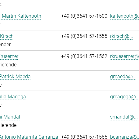
c
r. Martin Kaltenpoth
+49 (0)3641 57-1500
kaltenpoth@.
r
 Kirsch
+49 (0)3641 57-1555
rkirsch@...
ender
Krüsemer
+49 (0)3641 57-1562
rkruesemer@.
ierende
Patrick Maeda
gmaeda@...
c
ulia Magoga
gmagoga@..
c
hi Mandal
smandal@...
ierende
Antonio Matarrita Carranza
+49 (0)3641 57-1565
bcarranza@..