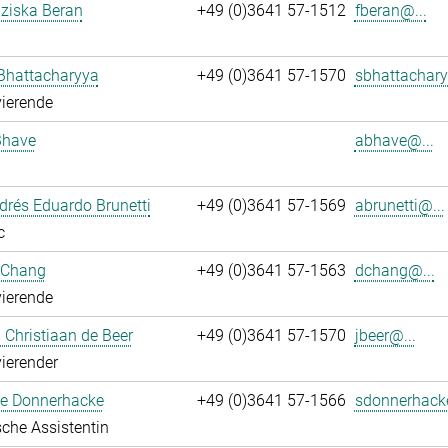
nziska Beran
+49 (0)3641 57-1512
fberan@...
Bhattacharyya
+49 (0)3641 57-1570
sbhattachary
ierende
Bhave
abhave@...
rés Eduardo Brunetti
+49 (0)3641 57-1569
abrunetti@...
c
 Chang
+49 (0)3641 57-1563
dchang@...
ierende
Christiaan de Beer
+49 (0)3641 57-1570
jbeer@...
ierender
e Donnerhacke
+49 (0)3641 57-1566
sdonnerhack
che Assistentin