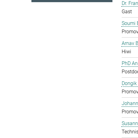
Dr. Fra
Gast
Soumi 
Promov
Arnav 
Hiwi
PhD And
Postdo
Dongik
Promov
Johann 
Promov
Susann
Technis