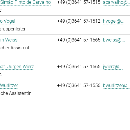
 Simão Pinto de Carvalho
+49 (0)3641 57-1515
acarvalho@..
c
ko Vogel
+49 (0)3641 57-1512
hvogel@...
gruppenleiter
in Weiss
+49 (0)3641 57-1565
bweiss@...
cher Assistent
 nat. Jürgen Wierz
+49 (0)3641 57-1565
jwierz@...
c
Wurlitzer
+49 (0)3641 57-1556
bwurlitzer@..
che Assistentin