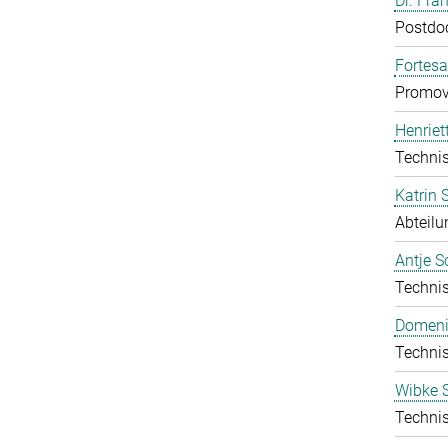
Dr. Fra
Postdo
Fortes
Promov
Henriet
Technis
Katrin
Abteilu
Antje S
Technis
Domeni
Technis
Wibke S
Technis