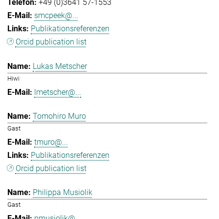
+49 (0)3641 57-1553
smcpeek@...
Publikationsreferenzen
Orcid publication list
Lukas Metscher
Hiwi
lmetscher@...
Tomohiro Muro
Gast
tmuro@...
Publikationsreferenzen
Orcid publication list
Philippa Musiolik
Gast
pmusiolik@...