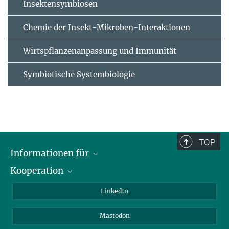
Insektensymbiosen
Chemie der Insekt-Mikroben-Interaktionen
Wirtspflanzenanpassung und Immunität
Symbiotische Systembiologie
TOP
Informationen für
Kooperation
Journalisten
Alumni
IMPRS
LinkedIn
Gäste
Max-Planck-Gesellschaft
Mastodon
Beutenberg Campus e.V.