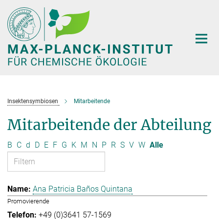
Hauptinhalt
Insektensymbiosen
Mitarbeitende
Mitarbeitende der Abteilung
B
C
d
D
E
F
G
K
M
N
P
R
S
V
W
Alle
Ana Patricia Baños Quintana
Promovierende
+49 (0)3641 57-1569