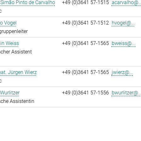
 Simão Pinto de Carvalho
+49 (0)3641 57-1515
acarvalho@..
c
ko Vogel
+49 (0)3641 57-1512
hvogel@...
gruppenleiter
in Weiss
+49 (0)3641 57-1565
bweiss@...
cher Assistent
 nat. Jürgen Wierz
+49 (0)3641 57-1565
jwierz@...
c
Wurlitzer
+49 (0)3641 57-1556
bwurlitzer@..
che Assistentin