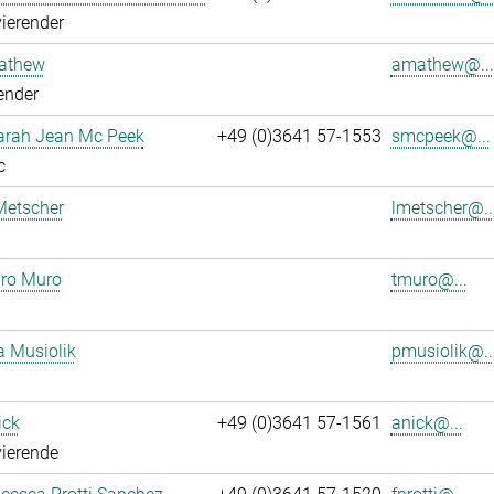
ierender
athew
amathew@...
ender
Sarah Jean Mc Peek
+49 (0)3641 57-1553
smcpeek@...
c
Metscher
lmetscher@..
ro Muro
tmuro@...
a Musiolik
pmusiolik@..
ick
+49 (0)3641 57-1561
anick@...
ierende