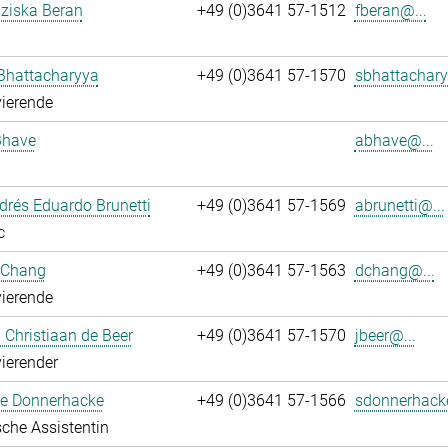
nziska Beran
+49 (0)3641 57-1512
fberan@...
Bhattacharyya
+49 (0)3641 57-1570
sbhattachary
ierende
Bhave
abhave@...
rés Eduardo Brunetti
+49 (0)3641 57-1569
abrunetti@...
c
 Chang
+49 (0)3641 57-1563
dchang@...
ierende
Christiaan de Beer
+49 (0)3641 57-1570
jbeer@...
ierender
e Donnerhacke
+49 (0)3641 57-1566
sdonnerhack
che Assistentin