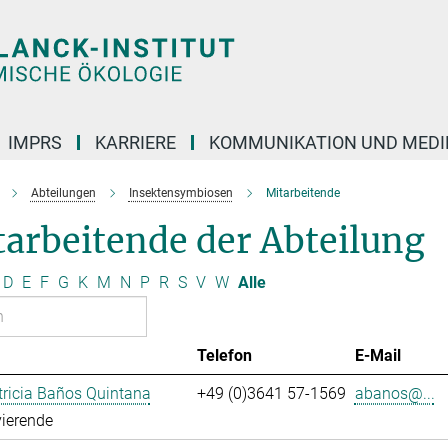
IMPRS
KARRIERE
KOMMUNIKATION UND MEDI
Abteilungen
Insektensymbiosen
Mitarbeitende
arbeitende der Abteilung
D
E
F
G
K
M
N
P
R
S
V
W
Alle
Telefon
E-Mail
ricia Baños Quintana
+49 (0)3641 57-1569
abanos@...
ierende