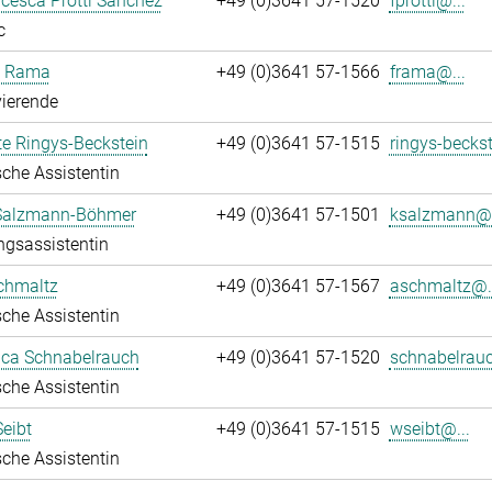
ncesca Protti Sanchez
+49 (0)3641 57-1520
fprotti@...
c
a Rama
+49 (0)3641 57-1566
frama@...
ierende
te Ringys-Beckstein
+49 (0)3641 57-1515
ringys-beckst
che Assistentin
 Salzmann-Böhmer
+49 (0)3641 57-1501
ksalzmann@.
ngsassistentin
chmaltz
+49 (0)3641 57-1567
aschmaltz@..
che Assistentin
ca Schnabelrauch
+49 (0)3641 57-1520
schnabelrauc
che Assistentin
eibt
+49 (0)3641 57-1515
wseibt@...
che Assistentin