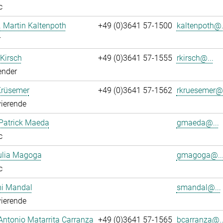
c
r. Martin Kaltenpoth
+49 (0)3641 57-1500
kaltenpoth@.
r
 Kirsch
+49 (0)3641 57-1555
rkirsch@...
ender
Krüsemer
+49 (0)3641 57-1562
rkruesemer@.
ierende
Patrick Maeda
gmaeda@...
c
ulia Magoga
gmagoga@..
c
hi Mandal
smandal@...
ierende
Antonio Matarrita Carranza
+49 (0)3641 57-1565
bcarranza@..