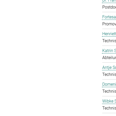
Dr. Fra
Postdo
Fortes
Promov
Henriet
Technis
Katrin
Abteilu
Antje S
Technis
Domeni
Technis
Wibke S
Technis