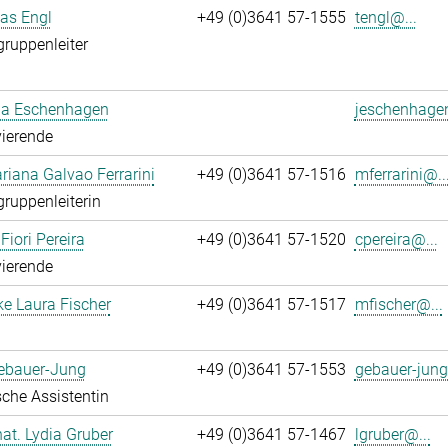
ias Engl
+49 (0)3641 57-1555
tengl@...
gruppenleiter
a Eschenhagen
jeschenhage
ierende
iana Galvao Ferrarini
+49 (0)3641 57-1516
mferrarini@..
gruppenleiterin
Fiori Pereira
+49 (0)3641 57-1520
cpereira@...
ierende
ke Laura Fischer
+49 (0)3641 57-1517
mfischer@...
Gebauer-Jung
+49 (0)3641 57-1553
gebauer-jung
che Assistentin
 nat. Lydia Gruber
+49 (0)3641 57-1467
lgruber@...