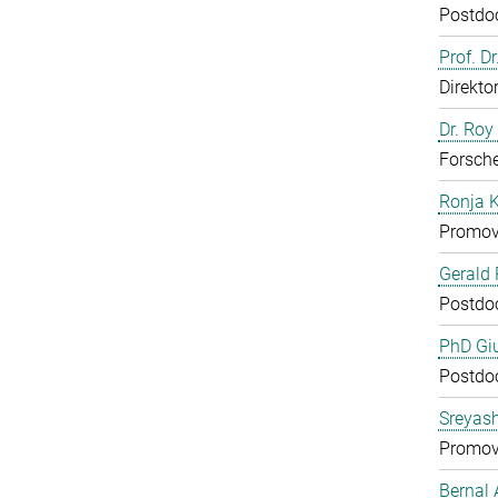
Postdo
Prof. D
Direkto
Dr. Roy
Forsch
Ronja 
Promov
Gerald 
Postdo
PhD Gi
Postdo
Sreyas
Promov
Bernal 