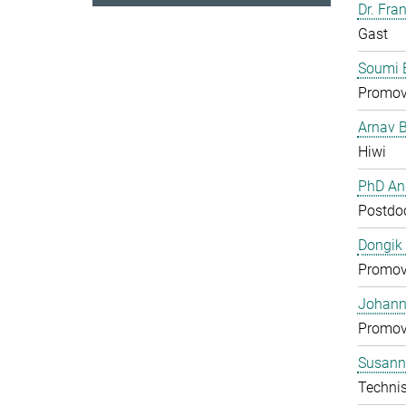
Dr. Fra
Gast
Soumi 
Promov
Arnav 
Hiwi
PhD And
Postdo
Dongik
Promov
Johann 
Promov
Susann
Technis