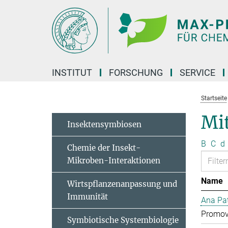
Hauptinhalt
INSTITUT
FORSCHUNG
SERVICE
Startseite
Mit
Insektensymbiosen
B
C
d
Chemie der Insekt-
Mikroben-Interaktionen
Name
Wirtspflanzenanpassung und
Immunität
Ana Pat
Promov
Symbiotische Systembiologie