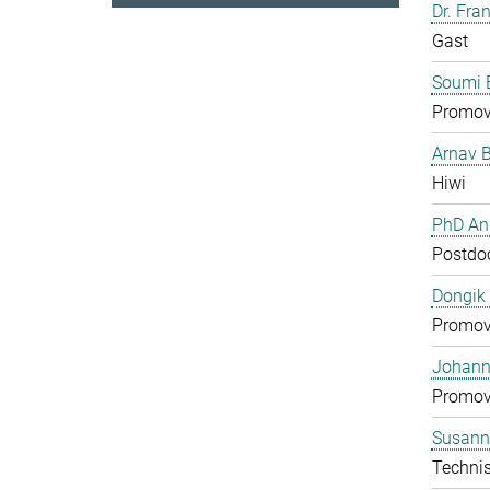
Dr. Fra
Gast
Soumi 
Promov
Arnav 
Hiwi
PhD And
Postdo
Dongik
Promov
Johann 
Promov
Susann
Technis