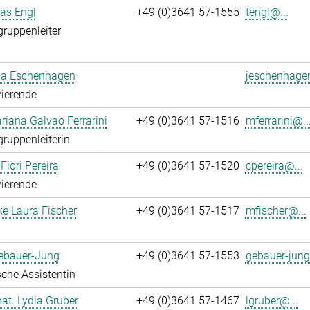
ias Engl
+49 (0)3641 57-1555
tengl@...
gruppenleiter
a Eschenhagen
jeschenhage
ierende
iana Galvao Ferrarini
+49 (0)3641 57-1516
mferrarini@..
gruppenleiterin
Fiori Pereira
+49 (0)3641 57-1520
cpereira@...
ierende
ke Laura Fischer
+49 (0)3641 57-1517
mfischer@...
Gebauer-Jung
+49 (0)3641 57-1553
gebauer-jung
che Assistentin
 nat. Lydia Gruber
+49 (0)3641 57-1467
lgruber@...