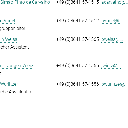
 Simão Pinto de Carvalho
+49 (0)3641 57-1515
acarvalho@..
c
ko Vogel
+49 (0)3641 57-1512
hvogel@...
gruppenleiter
in Weiss
+49 (0)3641 57-1565
bweiss@...
cher Assistent
 nat. Jürgen Wierz
+49 (0)3641 57-1565
jwierz@...
c
Wurlitzer
+49 (0)3641 57-1556
bwurlitzer@..
che Assistentin