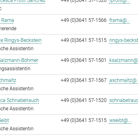
ncesca Protti Sanchez
+49 (0)3641 57-1520
fprotti@...
c
a Rama
+49 (0)3641 57-1566
frama@...
ierende
te Ringys-Beckstein
+49 (0)3641 57-1515
ringys-beckst
che Assistentin
 Salzmann-Böhmer
+49 (0)3641 57-1501
ksalzmann@.
ngsassistentin
chmaltz
+49 (0)3641 57-1567
aschmaltz@..
che Assistentin
ca Schnabelrauch
+49 (0)3641 57-1520
schnabelrauc
che Assistentin
eibt
+49 (0)3641 57-1515
wseibt@...
che Assistentin