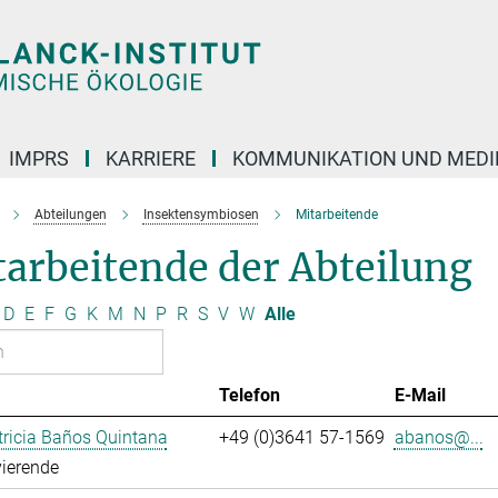
IMPRS
KARRIERE
KOMMUNIKATION UND MEDI
Abteilungen
Insektensymbiosen
Mitarbeitende
arbeitende der Abteilung
D
E
F
G
K
M
N
P
R
S
V
W
Alle
Telefon
E-Mail
ricia Baños Quintana
+49 (0)3641 57-1569
abanos@...
ierende