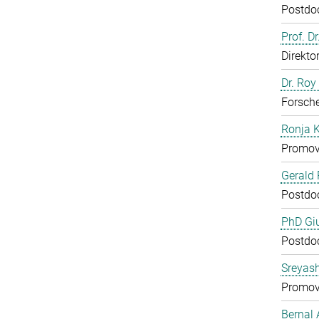
Postdo
Prof. D
Direkto
Dr. Roy
Forsch
Ronja 
Promov
Gerald 
Postdo
PhD Gi
Postdo
Sreyas
Promov
Bernal 