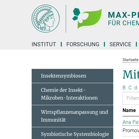
Hauptinhalt
INSTITUT
FORSCHUNG
SERVICE
Startseite
Mit
Insektensymbiosen
B
C
d
Chemie der Insekt-
Mikroben-Interaktionen
Name
Wirtspflanzenanpassung und
Immunität
Ana Pat
Promov
Symbiotische Systembiologie