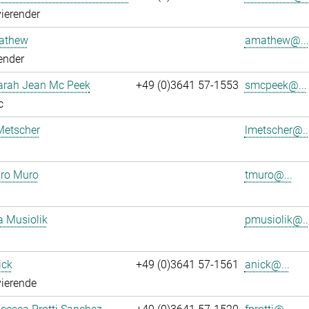
ierender
athew
amathew@...
ender
Sarah Jean Mc Peek
+49 (0)3641 57-1553
smcpeek@...
c
Metscher
lmetscher@..
ro Muro
tmuro@...
a Musiolik
pmusiolik@..
ick
+49 (0)3641 57-1561
anick@...
ierende