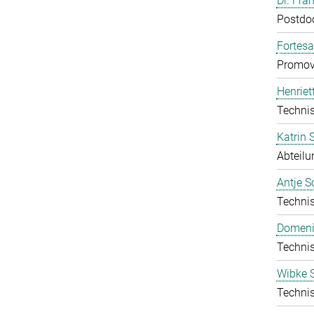
Dr. Fra
Postdo
Fortes
Promov
Henriet
Technis
Katrin
Abteilu
Antje S
Technis
Domeni
Technis
Wibke S
Technis