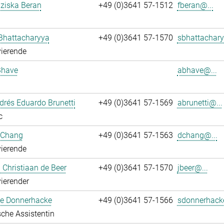
nziska Beran
+49 (0)3641 57-1512
fberan@...
Bhattacharyya
+49 (0)3641 57-1570
sbhattachary
ierende
Bhave
abhave@...
rés Eduardo Brunetti
+49 (0)3641 57-1569
abrunetti@...
c
 Chang
+49 (0)3641 57-1563
dchang@...
ierende
Christiaan de Beer
+49 (0)3641 57-1570
jbeer@...
ierender
e Donnerhacke
+49 (0)3641 57-1566
sdonnerhack
che Assistentin