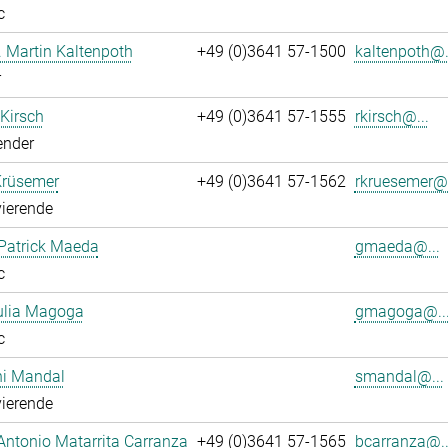
c
r. Martin Kaltenpoth
+49 (0)3641 57-1500
kaltenpoth@.
r
 Kirsch
+49 (0)3641 57-1555
rkirsch@...
ender
Krüsemer
+49 (0)3641 57-1562
rkruesemer@.
ierende
Patrick Maeda
gmaeda@...
c
ulia Magoga
gmagoga@..
c
hi Mandal
smandal@...
ierende
Antonio Matarrita Carranza
+49 (0)3641 57-1565
bcarranza@..