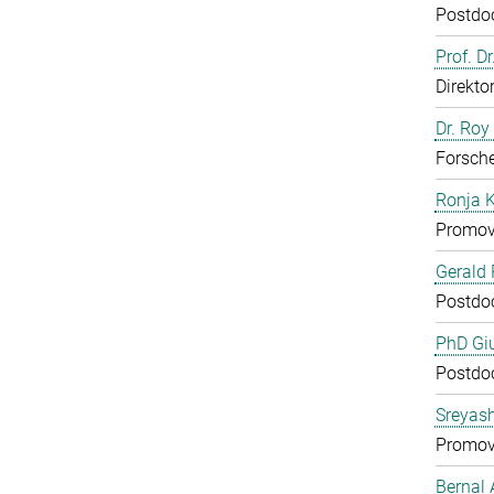
Postdo
Prof. D
Direkto
Dr. Roy
Forsch
Ronja 
Promov
Gerald 
Postdo
PhD Gi
Postdo
Sreyas
Promov
Bernal 