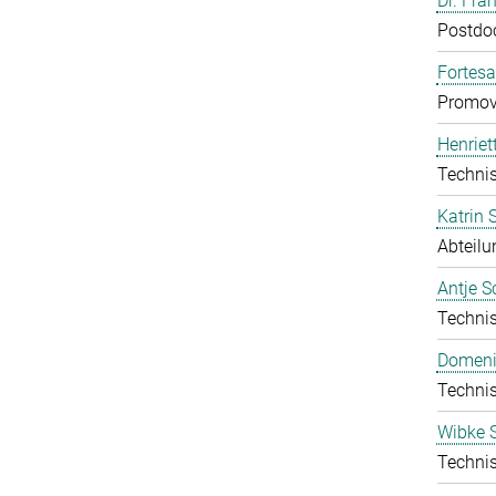
Dr. Fra
Postdo
Fortes
Promov
Henriet
Technis
Katrin
Abteilu
Antje S
Technis
Domeni
Technis
Wibke S
Technis