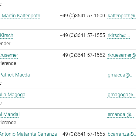
c
r. Martin Kaltenpoth
+49 (0)3641 57-1500
kaltenpoth@.
r
 Kirsch
+49 (0)3641 57-1555
rkirsch@...
ender
Krüsemer
+49 (0)3641 57-1562
rkruesemer@.
ierende
Patrick Maeda
gmaeda@...
c
ulia Magoga
gmagoga@..
c
hi Mandal
smandal@...
ierende
Antonio Matarrita Carranza
+49 (0)3641 57-1565
bcarranza@..