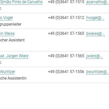
 Simão Pinto de Carvalho
+49 (0)3641 57-1515
acarvalho@..
c
ko Vogel
+49 (0)3641 57-1512
hvogel@...
gruppenleiter
in Weiss
+49 (0)3641 57-1565
bweiss@...
cher Assistent
 nat. Jürgen Wierz
+49 (0)3641 57-1565
jwierz@...
c
Wurlitzer
+49 (0)3641 57-1556
bwurlitzer@..
che Assistentin