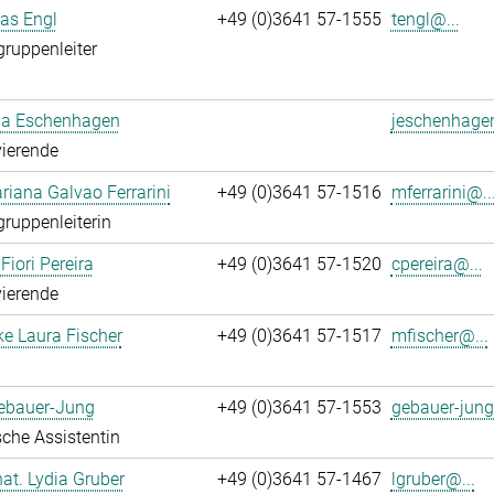
ias Engl
+49 (0)3641 57-1555
tengl@...
gruppenleiter
a Eschenhagen
jeschenhage
ierende
iana Galvao Ferrarini
+49 (0)3641 57-1516
mferrarini@..
gruppenleiterin
Fiori Pereira
+49 (0)3641 57-1520
cpereira@...
ierende
ke Laura Fischer
+49 (0)3641 57-1517
mfischer@...
Gebauer-Jung
+49 (0)3641 57-1553
gebauer-jung
che Assistentin
 nat. Lydia Gruber
+49 (0)3641 57-1467
lgruber@...