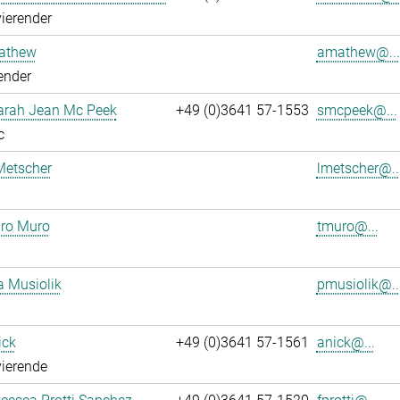
ierender
athew
amathew@...
ender
Sarah Jean Mc Peek
+49 (0)3641 57-1553
smcpeek@...
c
Metscher
lmetscher@..
ro Muro
tmuro@...
a Musiolik
pmusiolik@..
ick
+49 (0)3641 57-1561
anick@...
ierende