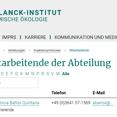
IMPRS
KARRIERE
KOMMUNIKATION UND MEDI
Abteilungen
Insektensymbiosen
Mitarbeitende
arbeitende der Abteilung
D
E
F
G
K
M
N
P
R
S
V
W
Alle
Telefon
E-Mail
ricia Baños Quintana
+49 (0)3641 57-1569
abanos@...
ierende