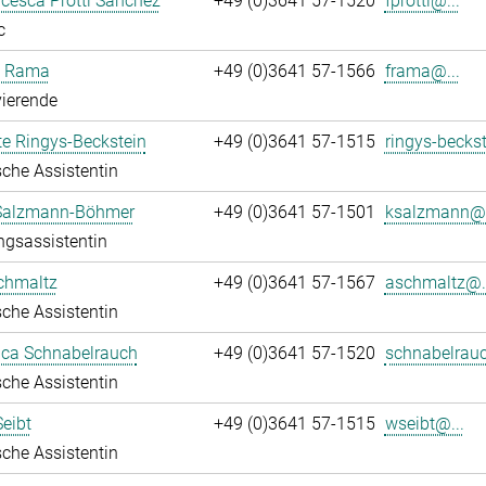
ncesca Protti Sanchez
+49 (0)3641 57-1520
fprotti@...
c
a Rama
+49 (0)3641 57-1566
frama@...
ierende
te Ringys-Beckstein
+49 (0)3641 57-1515
ringys-beckst
che Assistentin
 Salzmann-Böhmer
+49 (0)3641 57-1501
ksalzmann@.
ngsassistentin
chmaltz
+49 (0)3641 57-1567
aschmaltz@..
che Assistentin
ca Schnabelrauch
+49 (0)3641 57-1520
schnabelrauc
che Assistentin
eibt
+49 (0)3641 57-1515
wseibt@...
che Assistentin