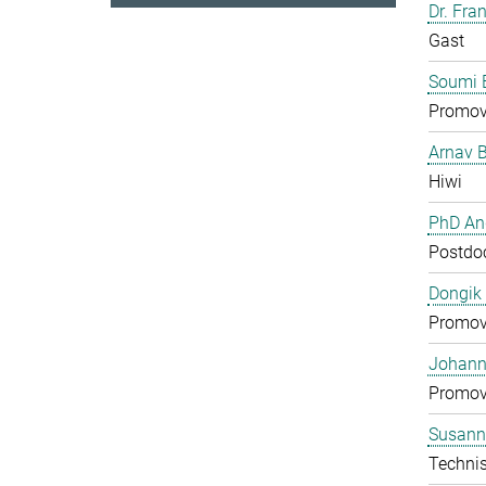
Dr. Fra
Gast
Soumi 
Promov
Arnav 
Hiwi
PhD And
Postdo
Dongik
Promov
Johann 
Promov
Susann
Technis