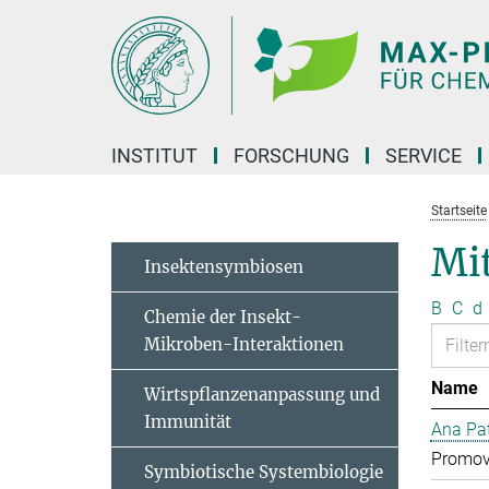
Hauptinhalt
INSTITUT
FORSCHUNG
SERVICE
Startseite
Mit
Insektensymbiosen
B
C
d
Chemie der Insekt-
Mikroben-Interaktionen
Name
Wirtspflanzenanpassung und
Immunität
Ana Pat
Promov
Symbiotische Systembiologie