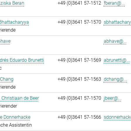
nziska Beran
+49 (0)3641 57-1512
fberan@...
Bhattacharyya
+49 (0)3641 57-1570
sbhattachary
ierende
Bhave
abhave@...
rés Eduardo Brunetti
+49 (0)3641 57-1569
abrunetti@...
c
 Chang
+49 (0)3641 57-1563
dchang@...
ierende
Christiaan de Beer
+49 (0)3641 57-1570
jbeer@...
ierender
e Donnerhacke
+49 (0)3641 57-1566
sdonnerhack
che Assistentin