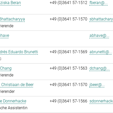
nziska Beran
+49 (0)3641 57-1512
fberan@...
Bhattacharyya
+49 (0)3641 57-1570
sbhattachary
ierende
Bhave
abhave@...
rés Eduardo Brunetti
+49 (0)3641 57-1569
abrunetti@...
c
 Chang
+49 (0)3641 57-1563
dchang@...
ierende
Christiaan de Beer
+49 (0)3641 57-1570
jbeer@...
ierender
e Donnerhacke
+49 (0)3641 57-1566
sdonnerhack
che Assistentin