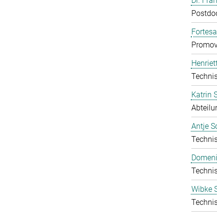
Dr. Fra
Postdo
Fortes
Promov
Henriet
Technis
Katrin
Abteilu
Antje S
Technis
Domeni
Technis
Wibke S
Technis