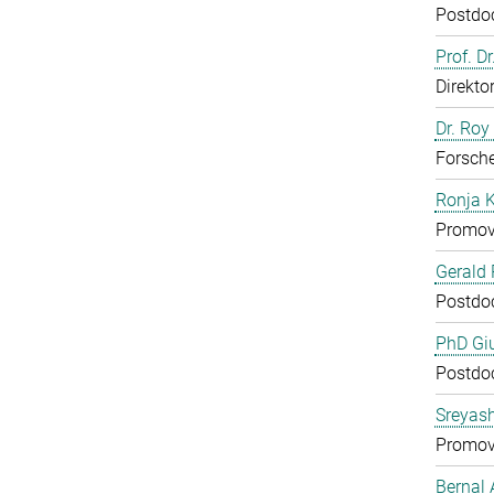
Postdo
Prof. D
Direkto
Dr. Roy
Forsch
Ronja 
Promov
Gerald 
Postdo
PhD Gi
Postdo
Sreyas
Promov
Bernal 