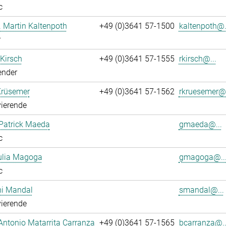
c
r. Martin Kaltenpoth
+49 (0)3641 57-1500
kaltenpoth@.
r
 Kirsch
+49 (0)3641 57-1555
rkirsch@...
ender
Krüsemer
+49 (0)3641 57-1562
rkruesemer@.
ierende
Patrick Maeda
gmaeda@...
c
ulia Magoga
gmagoga@..
c
hi Mandal
smandal@...
ierende
Antonio Matarrita Carranza
+49 (0)3641 57-1565
bcarranza@..