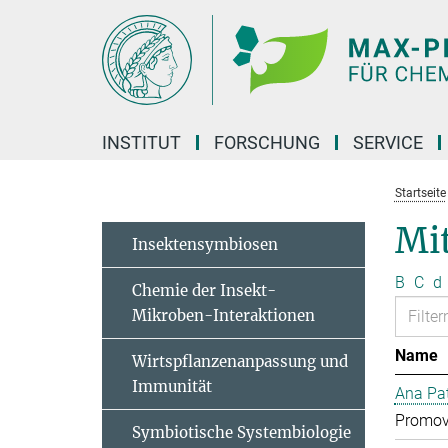
Hauptinhalt
INSTITUT
FORSCHUNG
SERVICE
Startseite
Mit
Insektensymbiosen
B
C
d
Chemie der Insekt-
Mikroben-Interaktionen
Name
Wirtspflanzenanpassung und
Immunität
Ana Pat
Promov
Symbiotische Systembiologie