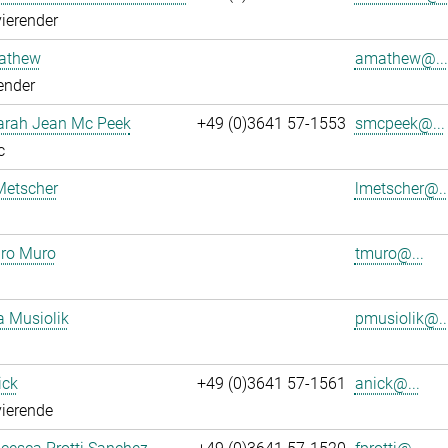
ierender
athew
amathew@...
ender
Sarah Jean Mc Peek
+49 (0)3641 57-1553
smcpeek@...
c
Metscher
lmetscher@..
ro Muro
tmuro@...
a Musiolik
pmusiolik@..
ick
+49 (0)3641 57-1561
anick@...
ierende