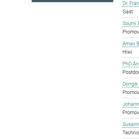
Dr. Fra
Gast
Soumi 
Promov
Arnav 
Hiwi
PhD And
Postdo
Dongik
Promov
Johann 
Promov
Susann
Technis