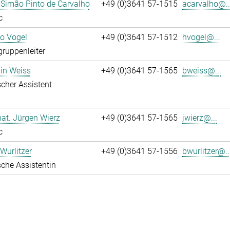
 Simão Pinto de Carvalho
+49 (0)3641 57-1515
acarvalho@..
c
ko Vogel
+49 (0)3641 57-1512
hvogel@...
gruppenleiter
in Weiss
+49 (0)3641 57-1565
bweiss@...
cher Assistent
 nat. Jürgen Wierz
+49 (0)3641 57-1565
jwierz@...
c
Wurlitzer
+49 (0)3641 57-1556
bwurlitzer@..
che Assistentin