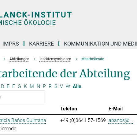
IMPRS
KARRIERE
KOMMUNIKATION UND MEDI
Abteilungen
Insektensymbiosen
Mitarbeitende
arbeitende der Abteilung
D
E
F
G
K
M
N
P
R
S
V
W
Alle
Telefon
E-Mail
ricia Baños Quintana
+49 (0)3641 57-1569
abanos@...
ierende