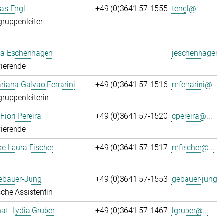
ias Engl
+49 (0)3641 57-1555
tengl@...
gruppenleiter
a Eschenhagen
jeschenhage
ierende
iana Galvao Ferrarini
+49 (0)3641 57-1516
mferrarini@..
gruppenleiterin
Fiori Pereira
+49 (0)3641 57-1520
cpereira@...
ierende
ke Laura Fischer
+49 (0)3641 57-1517
mfischer@...
Gebauer-Jung
+49 (0)3641 57-1553
gebauer-jung
che Assistentin
 nat. Lydia Gruber
+49 (0)3641 57-1467
lgruber@...