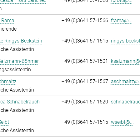
ncesca Protti Sanchez
+49 (0)3641 57-1520
fprotti@...
c
a Rama
+49 (0)3641 57-1566
frama@...
ierende
te Ringys-Beckstein
+49 (0)3641 57-1515
ringys-beckst
che Assistentin
 Salzmann-Böhmer
+49 (0)3641 57-1501
ksalzmann@.
ngsassistentin
chmaltz
+49 (0)3641 57-1567
aschmaltz@..
che Assistentin
ca Schnabelrauch
+49 (0)3641 57-1520
schnabelrauc
che Assistentin
eibt
+49 (0)3641 57-1515
wseibt@...
che Assistentin