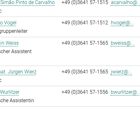
 Simão Pinto de Carvalho
+49 (0)3641 57-1515
acarvalho@..
c
ko Vogel
+49 (0)3641 57-1512
hvogel@...
gruppenleiter
in Weiss
+49 (0)3641 57-1565
bweiss@...
cher Assistent
 nat. Jürgen Wierz
+49 (0)3641 57-1565
jwierz@...
c
Wurlitzer
+49 (0)3641 57-1556
bwurlitzer@..
che Assistentin