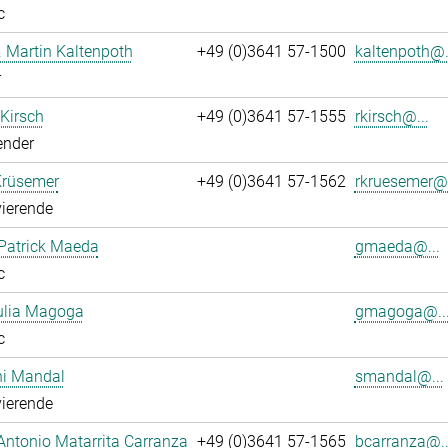
c
r. Martin Kaltenpoth
+49 (0)3641 57-1500
kaltenpoth@.
r
 Kirsch
+49 (0)3641 57-1555
rkirsch@...
ender
Krüsemer
+49 (0)3641 57-1562
rkruesemer@.
ierende
Patrick Maeda
gmaeda@...
c
ulia Magoga
gmagoga@..
c
hi Mandal
smandal@...
ierende
Antonio Matarrita Carranza
+49 (0)3641 57-1565
bcarranza@..