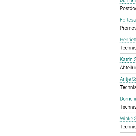
Dr. Fra
Postdo
Fortes
Promov
Henriet
Technis
Katrin
Abteilu
Antje S
Technis
Domeni
Technis
Wibke S
Technis