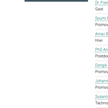
Dr. Fra
Gast
Soumi 
Promov
Arnav 
Hiwi
PhD And
Postdo
Dongik
Promov
Johann 
Promov
Susann
Technis