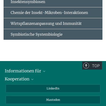
Insektensymbiosen
Chemie der Insekt-Mikroben-Interaktionen
Wirtspflanzenanpassung und Immunität
Symbiotische Systembiologie
TOP
Informationen für
Kooperation
Journalisten
Alumni
IMPRS
LinkedIn
Gäste
Max-Planck-Gesellschaft
Mastodon
Beutenberg Campus e.V.