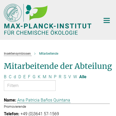
Hauptinhalt
Insektensymbiosen
Mitarbeitende
Mitarbeitende der Abteilung
B
C
d
D
E
F
G
K
M
N
P
R
S
V
W
Alle
Ana Patricia Baños Quintana
Promovierende
+49 (0)3641 57-1569