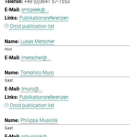
+49 (0)3641 57-1553
smcpeek@...
Publikationsreferenzen
Orcid publication list
Lukas Metscher
Hiwi
lmetscher@...
Tomohiro Muro
Gast
tmuro@...
Publikationsreferenzen
Orcid publication list
Philippa Musiolik
Gast
pmusiolik@...