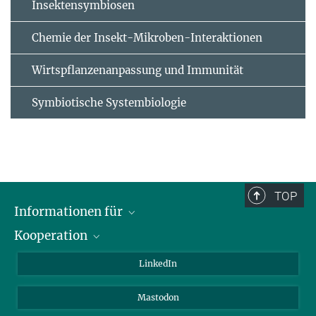
Insektensymbiosen
Chemie der Insekt-Mikroben-Interaktionen
Wirtspflanzenanpassung und Immunität
Symbiotische Systembiologie
TOP
Informationen für
Kooperation
Journalisten
Alumni
IMPRS
LinkedIn
Gäste
Max-Planck-Gesellschaft
Mastodon
Beutenberg Campus e.V.