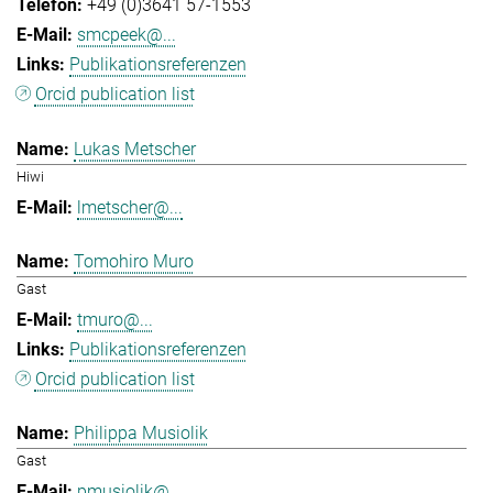
+49 (0)3641 57-1553
smcpeek@...
Publikationsreferenzen
Orcid publication list
Lukas Metscher
Hiwi
lmetscher@...
Tomohiro Muro
Gast
tmuro@...
Publikationsreferenzen
Orcid publication list
Philippa Musiolik
Gast
pmusiolik@...