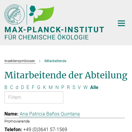
Hauptinhalt
Insektensymbiosen
Mitarbeitende
Mitarbeitende der Abteilung
B
C
d
D
E
F
G
K
M
N
P
R
S
V
W
Alle
Ana Patricia Baños Quintana
Promovierende
+49 (0)3641 57-1569