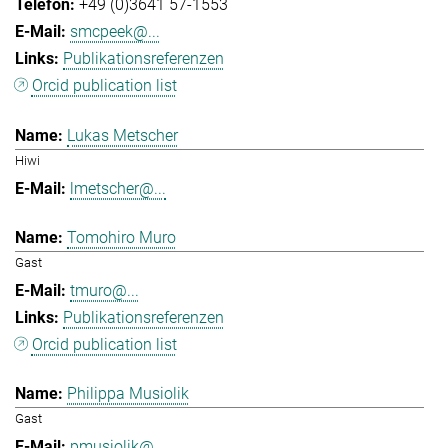
+49 (0)3641 57-1553
smcpeek@...
Publikationsreferenzen
Orcid publication list
Lukas Metscher
Hiwi
lmetscher@...
Tomohiro Muro
Gast
tmuro@...
Publikationsreferenzen
Orcid publication list
Philippa Musiolik
Gast
pmusiolik@...