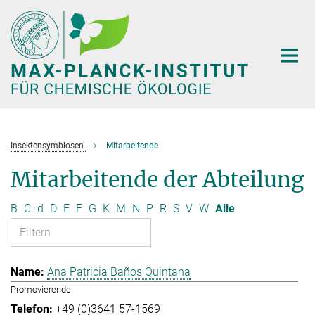
Hauptinhalt
Insektensymbiosen
Mitarbeitende
Mitarbeitende der Abteilung
B
C
d
D
E
F
G
K
M
N
P
R
S
V
W
Alle
Ana Patricia Baños Quintana
Promovierende
+49 (0)3641 57-1569