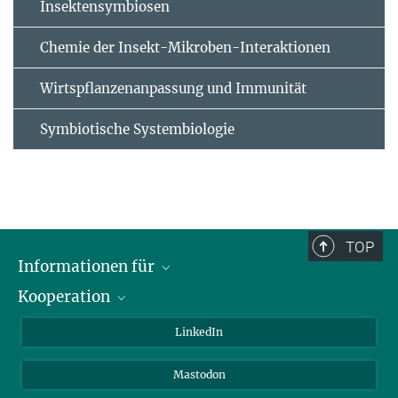
Insektensymbiosen
Chemie der Insekt-Mikroben-Interaktionen
Wirtspflanzenanpassung und Immunität
Symbiotische Systembiologie
TOP
Informationen für
Kooperation
Journalisten
Alumni
IMPRS
LinkedIn
Gäste
Max-Planck-Gesellschaft
Mastodon
Beutenberg Campus e.V.