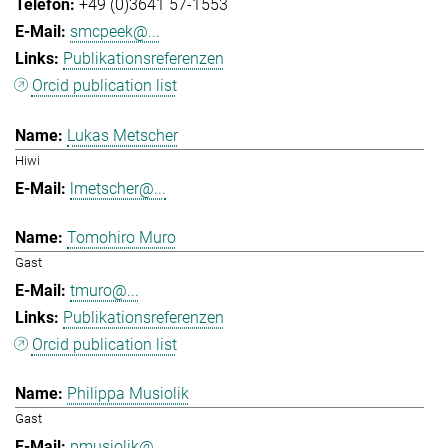
+49 (0)3641 57-1553
smcpeek@...
Publikationsreferenzen
Orcid publication list
Lukas Metscher
Hiwi
lmetscher@...
Tomohiro Muro
Gast
tmuro@...
Publikationsreferenzen
Orcid publication list
Philippa Musiolik
Gast
pmusiolik@...