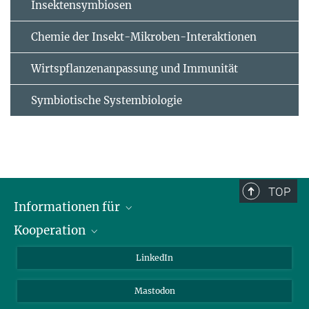
Insektensymbiosen
Chemie der Insekt-Mikroben-Interaktionen
Wirtspflanzenanpassung und Immunität
Symbiotische Systembiologie
TOP
Informationen für
Kooperation
Journalisten
Alumni
IMPRS
LinkedIn
Gäste
Max-Planck-Gesellschaft
Mastodon
Beutenberg Campus e.V.