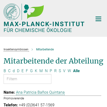
Hauptinhalt
Insektensymbiosen
Mitarbeitende
Mitarbeitende der Abteilung
B
C
d
D
E
F
G
K
M
N
P
R
S
V
W
Alle
Ana Patricia Baños Quintana
Promovierende
+49 (0)3641 57-1569