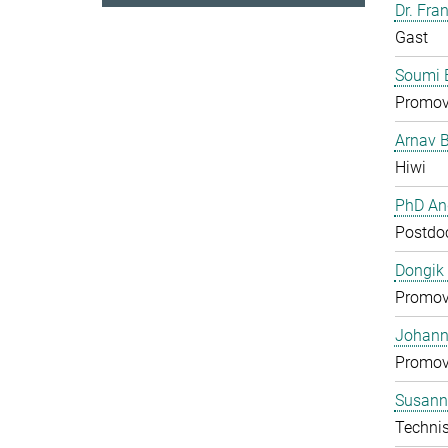
Dr. Fra
Gast
Soumi 
Promov
Arnav 
Hiwi
PhD And
Postdo
Dongik
Promov
Johann 
Promov
Susann
Technis