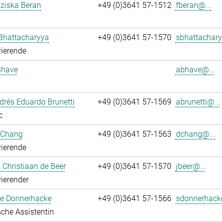
nziska Beran
+49 (0)3641 57-1512
fberan@...
Bhattacharyya
+49 (0)3641 57-1570
sbhattachary
ierende
Bhave
abhave@...
rés Eduardo Brunetti
+49 (0)3641 57-1569
abrunetti@...
c
 Chang
+49 (0)3641 57-1563
dchang@...
ierende
Christiaan de Beer
+49 (0)3641 57-1570
jbeer@...
ierender
e Donnerhacke
+49 (0)3641 57-1566
sdonnerhack
che Assistentin