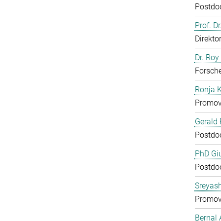
Postdo
Prof. D
Direkto
Dr. Roy
Forsch
Ronja 
Promov
Gerald 
Postdo
PhD Gi
Postdo
Sreyas
Promov
Bernal 