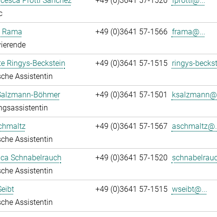
ncesca Protti Sanchez
+49 (0)3641 57-1520
fprotti@...
c
a Rama
+49 (0)3641 57-1566
frama@...
ierende
te Ringys-Beckstein
+49 (0)3641 57-1515
ringys-beckst
che Assistentin
 Salzmann-Böhmer
+49 (0)3641 57-1501
ksalzmann@.
ngsassistentin
chmaltz
+49 (0)3641 57-1567
aschmaltz@..
che Assistentin
ca Schnabelrauch
+49 (0)3641 57-1520
schnabelrauc
che Assistentin
eibt
+49 (0)3641 57-1515
wseibt@...
che Assistentin