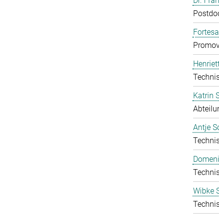
Dr. Fra
Postdo
Fortes
Promov
Henriet
Technis
Katrin
Abteilu
Antje S
Technis
Domeni
Technis
Wibke S
Technis