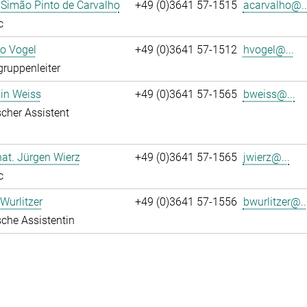
 Simão Pinto de Carvalho
+49 (0)3641 57-1515
acarvalho@..
c
ko Vogel
+49 (0)3641 57-1512
hvogel@...
gruppenleiter
in Weiss
+49 (0)3641 57-1565
bweiss@...
cher Assistent
 nat. Jürgen Wierz
+49 (0)3641 57-1565
jwierz@...
c
Wurlitzer
+49 (0)3641 57-1556
bwurlitzer@..
che Assistentin