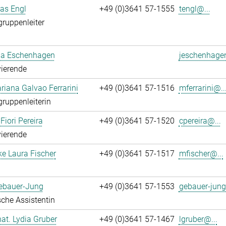
ias Engl
+49 (0)3641 57-1555
tengl@...
gruppenleiter
a Eschenhagen
jeschenhage
ierende
iana Galvao Ferrarini
+49 (0)3641 57-1516
mferrarini@..
gruppenleiterin
Fiori Pereira
+49 (0)3641 57-1520
cpereira@...
ierende
ke Laura Fischer
+49 (0)3641 57-1517
mfischer@...
Gebauer-Jung
+49 (0)3641 57-1553
gebauer-jung
che Assistentin
 nat. Lydia Gruber
+49 (0)3641 57-1467
lgruber@...