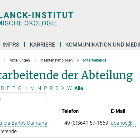
IMPRS
KARRIERE
KOMMUNIKATION UND MEDI
Abteilungen
Insektensymbiosen
Mitarbeitende
arbeitende der Abteilung
D
E
F
G
K
M
N
P
R
S
V
W
Alle
Telefon
E-Mail
ricia Baños Quintana
+49 (0)3641 57-1569
abanos@...
ierende