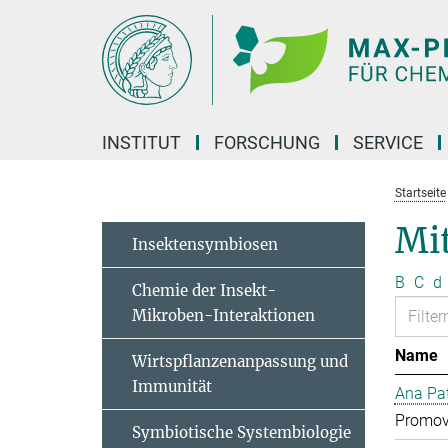
Hauptinhalt
INSTITUT
FORSCHUNG
SERVICE
Startseite
Mit
Insektensymbiosen
B
C
d
Chemie der Insekt-
Mikroben-Interaktionen
Name
Wirtspflanzenanpassung und
Immunität
Ana Pat
Promov
Symbiotische Systembiologie