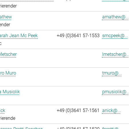
ierender
athew
amathew@...
ender
Sarah Jean Mc Peek
+49 (0)3641 57-1553
smcpeek@...
c
Metscher
lmetscher@..
ro Muro
tmuro@...
a Musiolik
pmusiolik@..
ick
+49 (0)3641 57-1561
anick@...
ierende