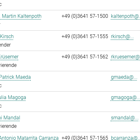
c
r. Martin Kaltenpoth
+49 (0)3641 57-1500
kaltenpoth@.
r
 Kirsch
+49 (0)3641 57-1555
rkirsch@...
ender
Krüsemer
+49 (0)3641 57-1562
rkruesemer@.
ierende
Patrick Maeda
gmaeda@...
c
ulia Magoga
gmagoga@..
c
hi Mandal
smandal@...
ierende
Antonio Matarrita Carranza
+49 (0)3641 57-1565
bcarranza@..