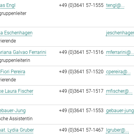
ias Engl
+49 (0)3641 57-1555
tengl@...
gruppenleiter
a Eschenhagen
jeschenhage
ierende
iana Galvao Ferrarini
+49 (0)3641 57-1516
mferrarini@..
gruppenleiterin
Fiori Pereira
+49 (0)3641 57-1520
cpereira@...
ierende
ke Laura Fischer
+49 (0)3641 57-1517
mfischer@...
Gebauer-Jung
+49 (0)3641 57-1553
gebauer-jung
che Assistentin
 nat. Lydia Gruber
+49 (0)3641 57-1467
lgruber@...