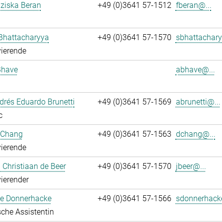
nziska Beran
+49 (0)3641 57-1512
fberan@...
Bhattacharyya
+49 (0)3641 57-1570
sbhattachary
ierende
Bhave
abhave@...
rés Eduardo Brunetti
+49 (0)3641 57-1569
abrunetti@...
c
 Chang
+49 (0)3641 57-1563
dchang@...
ierende
Christiaan de Beer
+49 (0)3641 57-1570
jbeer@...
ierender
e Donnerhacke
+49 (0)3641 57-1566
sdonnerhack
che Assistentin