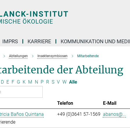
IMPRS
KARRIERE
KOMMUNIKATION UND MEDI
Abteilungen
Insektensymbiosen
Mitarbeitende
arbeitende der Abteilung
D
E
F
G
K
M
N
P
R
S
V
W
Alle
Telefon
E-Mail
ricia Baños Quintana
+49 (0)3641 57-1569
abanos@...
ierende