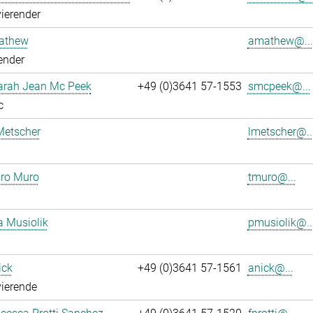
ierender
athew
amathew@...
ender
Sarah Jean Mc Peek
+49 (0)3641 57-1553
smcpeek@...
c
Metscher
lmetscher@..
ro Muro
tmuro@...
a Musiolik
pmusiolik@..
ick
+49 (0)3641 57-1561
anick@...
ierende