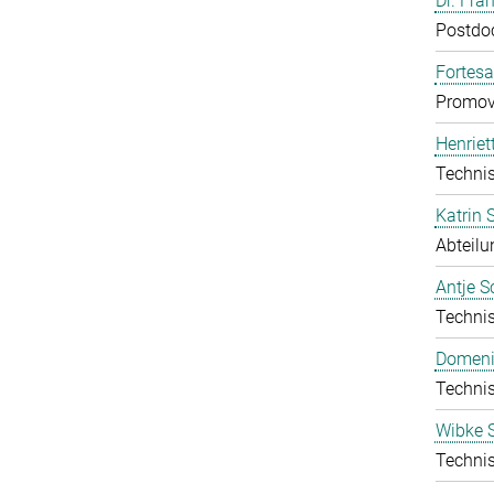
Dr. Fra
Postdo
Fortes
Promov
Henriet
Technis
Katrin
Abteilu
Antje S
Technis
Domeni
Technis
Wibke S
Technis