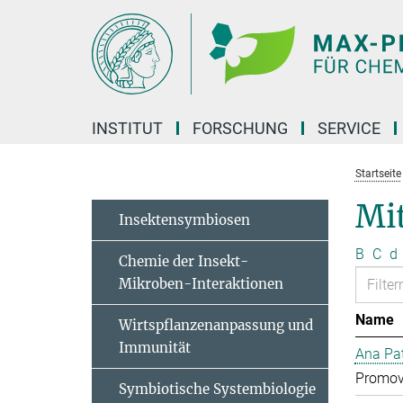
Hauptinhalt
INSTITUT
FORSCHUNG
SERVICE
Startseite
Mit
Insektensymbiosen
B
C
d
Chemie der Insekt-
Mikroben-Interaktionen
Name
Wirtspflanzenanpassung und
Immunität
Ana Pat
Promov
Symbiotische Systembiologie