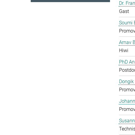
Dr. Fra
Gast
Soumi 
Promov
Arnav 
Hiwi
PhD And
Postdo
Dongik
Promov
Johann 
Promov
Susann
Technis