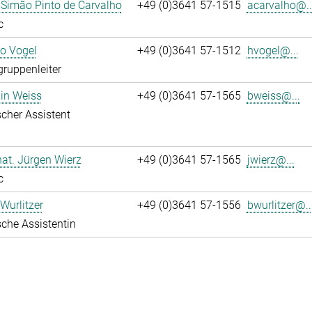
 Simão Pinto de Carvalho
+49 (0)3641 57-1515
acarvalho@..
c
ko Vogel
+49 (0)3641 57-1512
hvogel@...
gruppenleiter
in Weiss
+49 (0)3641 57-1565
bweiss@...
cher Assistent
 nat. Jürgen Wierz
+49 (0)3641 57-1565
jwierz@...
c
Wurlitzer
+49 (0)3641 57-1556
bwurlitzer@..
che Assistentin