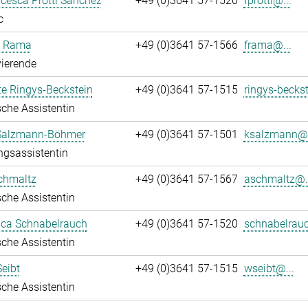
ncesca Protti Sanchez
+49 (0)3641 57-1520
fprotti@...
c
a Rama
+49 (0)3641 57-1566
frama@...
ierende
te Ringys-Beckstein
+49 (0)3641 57-1515
ringys-beckst
che Assistentin
 Salzmann-Böhmer
+49 (0)3641 57-1501
ksalzmann@.
ngsassistentin
chmaltz
+49 (0)3641 57-1567
aschmaltz@..
che Assistentin
ca Schnabelrauch
+49 (0)3641 57-1520
schnabelrauc
che Assistentin
eibt
+49 (0)3641 57-1515
wseibt@...
che Assistentin