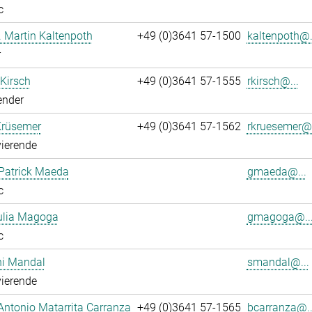
c
r. Martin Kaltenpoth
+49 (0)3641 57-1500
kaltenpoth@.
r
 Kirsch
+49 (0)3641 57-1555
rkirsch@...
ender
Krüsemer
+49 (0)3641 57-1562
rkruesemer@.
ierende
Patrick Maeda
gmaeda@...
c
ulia Magoga
gmagoga@..
c
hi Mandal
smandal@...
ierende
Antonio Matarrita Carranza
+49 (0)3641 57-1565
bcarranza@..