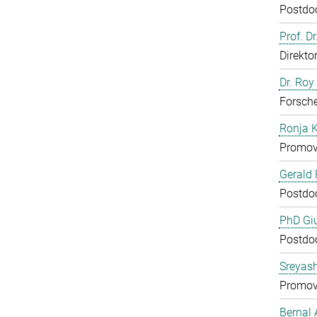
Postdo
Prof. D
Direkto
Dr. Roy
Forsch
Ronja 
Promov
Gerald 
Postdo
PhD Gi
Postdo
Sreyas
Promov
Bernal 